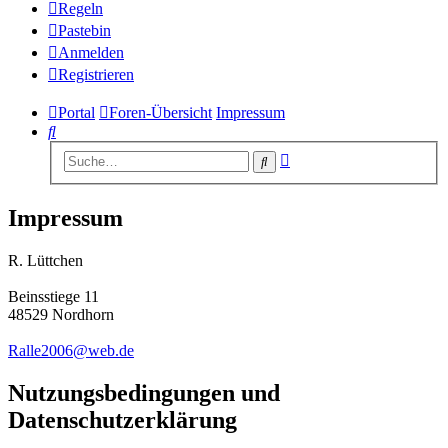
Regeln
Pastebin
Anmelden
Registrieren
Portal
Foren-Übersicht
Impressum
Suche
Erweiterte
Suche
Suche
Impressum
R. Lüttchen
Beinsstiege 11
48529 Nordhorn
Ralle2006@web.de
Nutzungsbedingungen und
Datenschutzerklärung