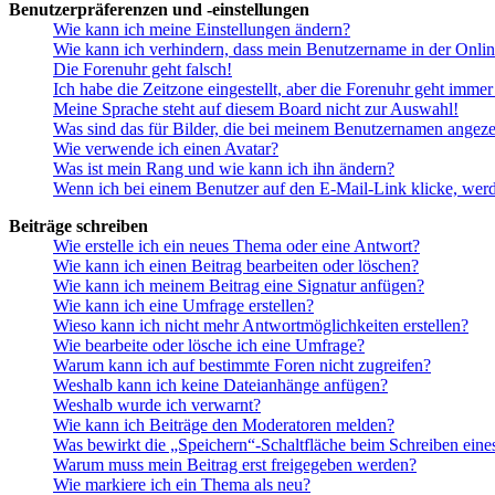
Benutzerpräferenzen und -einstellungen
Wie kann ich meine Einstellungen ändern?
Wie kann ich verhindern, dass mein Benutzername in der Onlin
Die Forenuhr geht falsch!
Ich habe die Zeitzone eingestellt, aber die Forenuhr geht immer
Meine Sprache steht auf diesem Board nicht zur Auswahl!
Was sind das für Bilder, die bei meinem Benutzernamen angez
Wie verwende ich einen Avatar?
Was ist mein Rang und wie kann ich ihn ändern?
Wenn ich bei einem Benutzer auf den E-Mail-Link klicke, werd
Beiträge schreiben
Wie erstelle ich ein neues Thema oder eine Antwort?
Wie kann ich einen Beitrag bearbeiten oder löschen?
Wie kann ich meinem Beitrag eine Signatur anfügen?
Wie kann ich eine Umfrage erstellen?
Wieso kann ich nicht mehr Antwortmöglichkeiten erstellen?
Wie bearbeite oder lösche ich eine Umfrage?
Warum kann ich auf bestimmte Foren nicht zugreifen?
Weshalb kann ich keine Dateianhänge anfügen?
Weshalb wurde ich verwarnt?
Wie kann ich Beiträge den Moderatoren melden?
Was bewirkt die „Speichern“-Schaltfläche beim Schreiben eine
Warum muss mein Beitrag erst freigegeben werden?
Wie markiere ich ein Thema als neu?