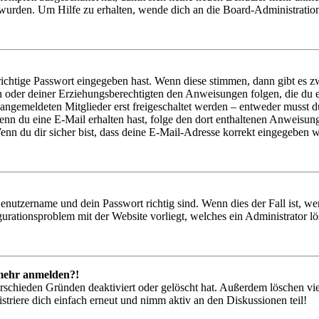
 wurden. Um Hilfe zu erhalten, wende dich an die Board-Administratio
richtige Passwort eingegeben hast. Wenn diese stimmen, dann gibt es
ern oder deiner Erziehungsberechtigten den Anweisungen folgen, die du e
 angemeldeten Mitglieder erst freigeschaltet werden – entweder musst du
. Wenn du eine E-Mail erhalten hast, folge den dort enthaltenen Anweis
nn du dir sicher bist, dass deine E-Mail-Adresse korrekt eingegeben w
Benutzername und dein Passwort richtig sind. Wenn dies der Fall ist, w
igurationsproblem mit der Website vorliegt, welches ein Administrator l
t mehr anmelden?!
rschieden Gründen deaktiviert oder gelöscht hat. Außerdem löschen vie
triere dich einfach erneut und nimm aktiv an den Diskussionen teil!