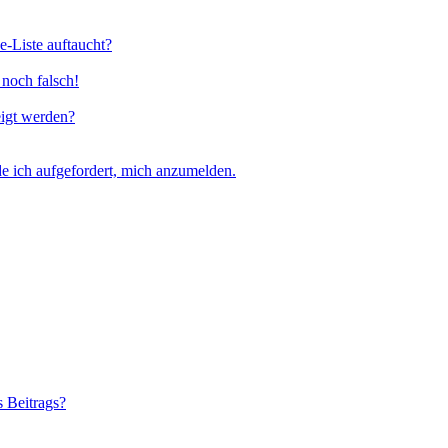
e-Liste auftaucht?
 noch falsch!
eigt werden?
e ich aufgefordert, mich anzumelden.
s Beitrags?