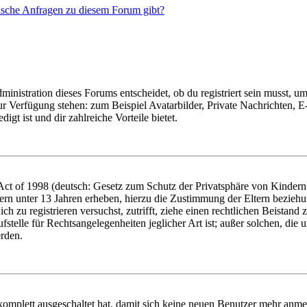
tische Anfragen zu diesem Forum gibt?
istration dieses Forums entscheidet, ob du registriert sein musst, um Be
zur Verfügung stehen: zum Beispiel Avatarbilder, Private Nachrichten, 
igt ist und dir zahlreiche Vorteile bietet.
t of 1998 (deutsch: Gesetz zum Schutz der Privatsphäre von Kindern i
ern unter 13 Jahren erheben, hierzu die Zustimmung der Eltern bezieh
dich zu registrieren versuchst, zutrifft, ziehe einen rechtlichen Beista
stelle für Rechtsangelegenheiten jeglicher Art ist; außer solchen, die
erden.
 komplett ausgeschaltet hat, damit sich keine neuen Benutzer mehr anm