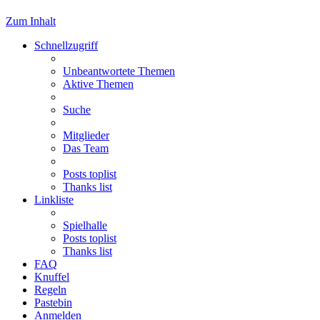
Zum Inhalt
Schnellzugriff
Unbeantwortete Themen
Aktive Themen
Suche
Mitglieder
Das Team
Posts toplist
Thanks list
Linkliste
Spielhalle
Posts toplist
Thanks list
FAQ
Knuffel
Regeln
Pastebin
Anmelden