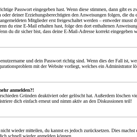
richtige Passwort eingegeben hast. Wenn diese stimmen, dann gibt es
ern oder deiner Erziehungsberechtigten den Anweisungen folgen, die du e
 angemeldeten Mitglieder erst freigeschaltet werden – entweder musst du
. Wenn du eine E-Mail erhalten hast, folge den dort enthaltenen Anweis
nn du dir sicher bist, dass deine E-Mail-Adresse korrekt eingegeben w
Benutzername und dein Passwort richtig sind. Wenn dies der Fall ist, w
igurationsproblem mit der Website vorliegt, welches ein Administrator l
t mehr anmelden?!
rschieden Gründen deaktiviert oder gelöscht hat. Außerdem löschen vie
triere dich einfach erneut und nimm aktiv an den Diskussionen teil!
 nicht wieder mitteilen, du kannst es jedoch zurücksetzen. Dies machs
 dich schnell wieder anmelden können.