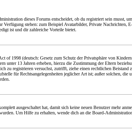
istration dieses Forums entscheidet, ob du registriert sein musst, um Be
zur Verfügung stehen: zum Beispiel Avatarbilder, Private Nachrichten, 
igt ist und dir zahlreiche Vorteile bietet.
t of 1998 (deutsch: Gesetz zum Schutz der Privatsphäre von Kindern i
ern unter 13 Jahren erheben, hierzu die Zustimmung der Eltern bezieh
dich zu registrieren versuchst, zutrifft, ziehe einen rechtlichen Beista
stelle für Rechtsangelegenheiten jeglicher Art ist; außer solchen, die
erden.
 komplett ausgeschaltet hat, damit sich keine neuen Benutzer mehr anm
 wurden. Um Hilfe zu erhalten, wende dich an die Board-Administratio