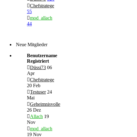
Chefstratege
55
mod_allach
44
Neue Mitglieder
Benutzername
Registriert
Düssi73
06
Apr
Chefstratege
20 Feb
Testuser
24
Mai
Geheimnisvolle
26 Dez
Allach
19
Nov
mod_allach
19 Nov