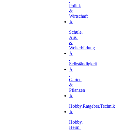
Politik
&
Wirtschaft
↳
Schule,
Aus-
&
Weiterbildung
↳
Selbständigkeit
↳
Garten
&
Pflanzen
↳
Hobby,Ratgeber,Technik
↳
Hobby,
Heim-