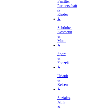
Familie,
Partnerschaft
&
Kinder
↳
Schönheit,
Kosmetik
&
Mode
↳
Sport
&
Freizeit
↳
Urlaub
&
Reisen
↳
Soziales,
ALG
&