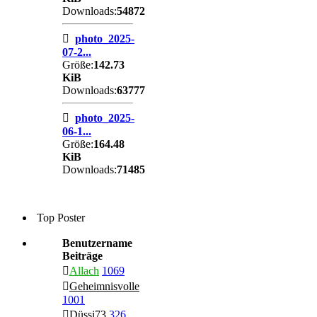
Downloads:
54872
photo_2025-
07-2...
Größe:
142.73
KiB
Downloads:
63777
photo_2025-
06-1...
Größe:
164.48
KiB
Downloads:
71485
Top Poster
Benutzername
Beiträge
Allach
1069
Geheimnisvolle
1001
Düssi73
326