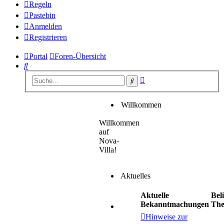
Regeln
Pastebin
Anmelden
Registrieren
Portal
Foren-Übersicht
Suche
Erweiterte
Suche
Suche
Willkommen
Willkommen
auf
Nova-
Villa!
Aktuelles
Aktuelle
Bel
Bekanntmachungen
Th
Hinweise zur