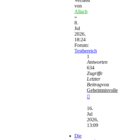
Verfasst
von
Allach
»
8.
Jul
2026,
18:24
Forum:
Testbereich
1
Antworten
634
Zugriffe
Letzter
Beitrag
von
Geheimnisvolle
Neuester
Beitrag
16.
Jul
2026,
13:09
Die