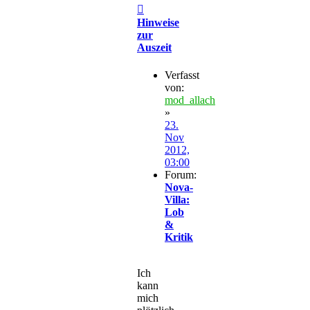
Beitrag
Hinweise
zur
Auszeit
Verfasst
von:
mod_allach
»
23.
Nov
2012,
03:00
Forum:
Nova-
Villa:
Lob
&
Kritik
Ich
kann
mich