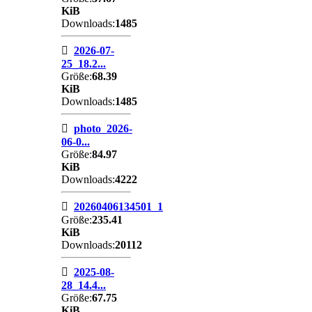
KiB
Downloads:
1485
2026-07-
25_18.2...
Größe:
68.39
KiB
Downloads:
1485
photo_2026-
06-0...
Größe:
84.97
KiB
Downloads:
4222
20260406134501_1
Größe:
235.41
KiB
Downloads:
20112
2025-08-
28_14.4...
Größe:
67.75
KiB