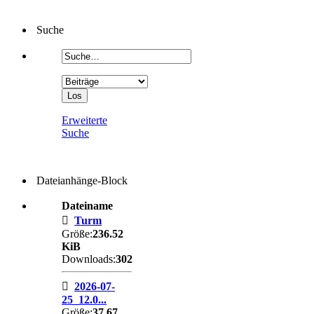
Suche
Erweiterte
Suche
Dateianhänge-Block
Dateiname
Turm
Größe:
236.52
KiB
Downloads:
302
2026-07-
25_12.0...
Größe:
37.67