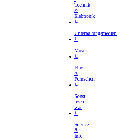
Technik
&
Elektronik
↳
Unterhaltungsmedien
↳
Musik
↳
Film
&
Fernsehen
↳
Sonst
noch
was
↳
Service
&
Info