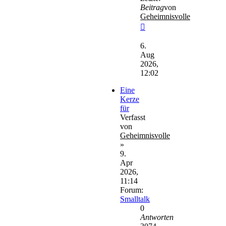
Beitrag
von
Geheimnisvolle
Neuester
Beitrag
6.
Aug
2026,
12:02
Eine
Kerze
für
Verfasst
von
Geheimnisvolle
»
9.
Apr
2026,
11:14
Forum:
Smalltalk
0
Antworten