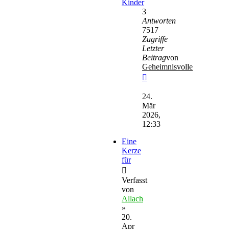
Kinder
3
Antworten
7517
Zugriffe
Letzter
Beitrag
von
Geheimnisvolle
Neuester
Beitrag
24.
Mär
2026,
12:33
Eine
Kerze
für
Verfasst
von
Allach
»
20.
Apr