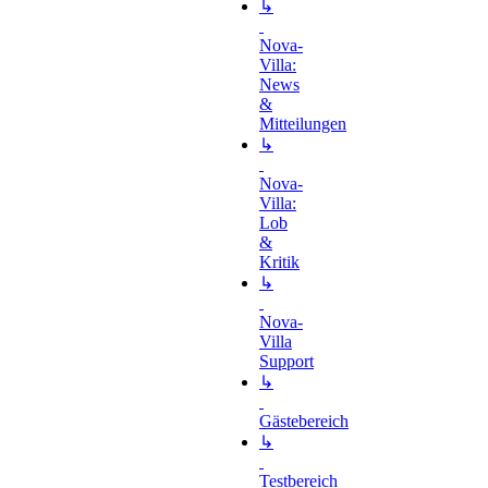
↳
Nova-
Villa:
News
&
Mitteilungen
↳
Nova-
Villa:
Lob
&
Kritik
↳
Nova-
Villa
Support
↳
Gästebereich
↳
Testbereich