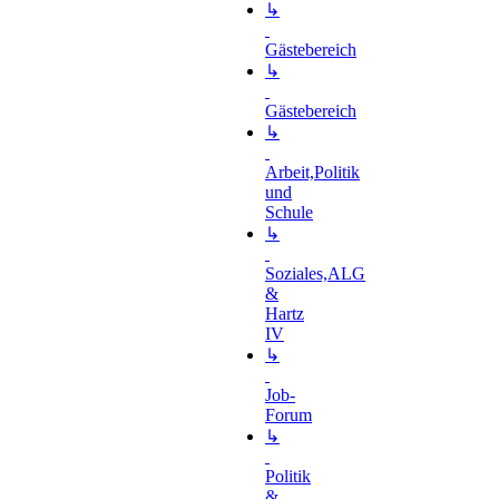
↳
Gästebereich
↳
Gästebereich
↳
Arbeit,Politik
und
Schule
↳
Soziales,ALG
&
Hartz
IV
↳
Job-
Forum
↳
Politik
&