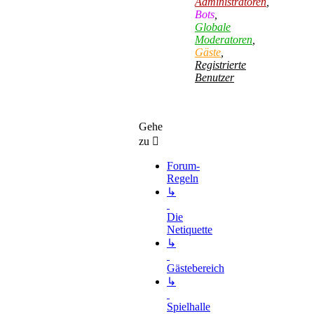
Administratoren
,
Bots
,
Globale
Moderatoren
,
Gäste
,
Registrierte
Benutzer
Gehe
zu
Forum-
Regeln
↳
Die
Netiquette
↳
Gästebereich
↳
Spielhalle