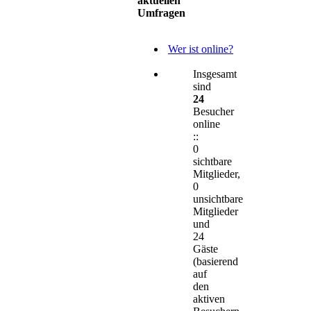
aktuellen
Umfragen
Wer ist online?
Insgesamt
sind
24
Besucher
online
::
0
sichtbare
Mitglieder,
0
unsichtbare
Mitglieder
und
24
Gäste
(basierend
auf
den
aktiven