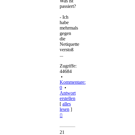
Was ist
passiert?
- Ich
habe
mehrmals
gegen
die
Netiquette
verstoß
...
Zugriffe:
44684
•
Kommentare:
0
•
Antwort
erstellen
[
alles
lesen
]
Nach
oben
21