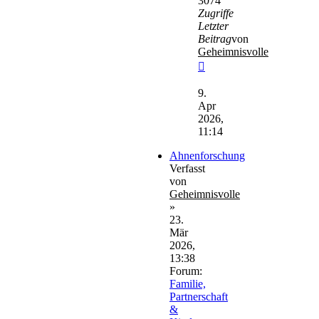
3074
Zugriffe
Letzter
Beitrag
von
Geheimnisvolle
Neuester
Beitrag
9.
Apr
2026,
11:14
Ahnenforschung
Verfasst
von
Geheimnisvolle
»
23.
Mär
2026,
13:38
Forum:
Familie,
Partnerschaft
&