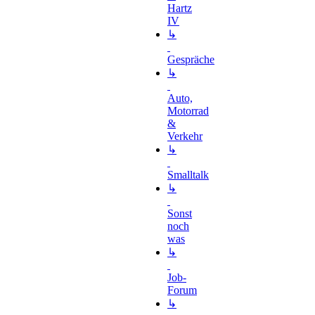
Hartz
IV
↳
Gespräche
↳
Auto,
Motorrad
&
Verkehr
↳
Smalltalk
↳
Sonst
noch
was
↳
Job-
Forum
↳