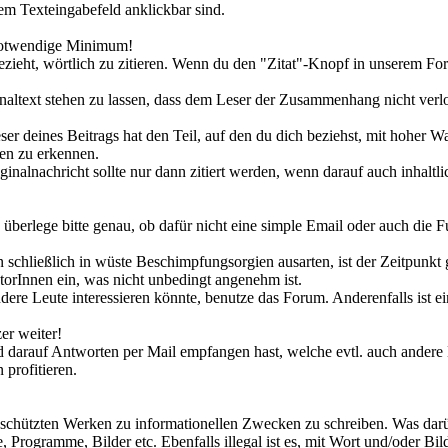
em Texteingabefeld anklickbar sind.
 notwendige Minimum!
bezieht, wörtlich zu zitieren. Wenn du den "Zitat"-Knopf in unserem Fo
altext stehen zu lassen, dass dem Leser der Zusammenhang nicht verlore
er deines Beitrags hat den Teil, auf den du dich beziehst, mit hoher W
en zu erkennen.
iginalnachricht sollte nur dann zitiert werden, wenn darauf auch inhal
, überlege bitte genau, ob dafür nicht eine simple Email oder auch die
en schließlich in wüste Beschimpfungsorgien ausarten, ist der Zeitpun
atorInnen ein, was nicht unbedingt angenehm ist.
ndere Leute interessieren könnte, benutze das Forum. Anderenfalls ist ei
er weiter!
d darauf Antworten per Mail empfangen hast, welche evtl. auch andere L
profitieren.
geschützten Werken zu informationellen Zwecken zu schreiben. Was darübe
 Programme, Bilder etc. Ebenfalls illegal ist es, mit Wort und/oder Bi