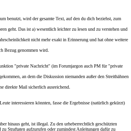
rum benutzt, wird der gesamte Text, auf den du dich beziehst, zum
n geht. Das ist a) wesentlich leichter zu lesen und zu verstehen und
ahrscheinlichkeit nicht mehr exakt in Erinnerung und hat ohne weitere
tlich Bezug genommen wird.
 Funktion "private Nachricht" (im Forumjargon auch PM für "private
kt gekommen, an dem die Diskussion niemanden außer den Streithähnen
ne direkte Mail sicherlich ausreichend.
eute interessieren könnten, fasse die Ergebnisse (natürlich gekürzt)
r hinaus geht, ist illegal. Zu den urheberrechtlich geschützten
ld zu Straftaten aufzurufen oder zumindest Anleitungen dafür zu