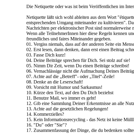
Die Netiquette oder was ist beim Veröffentlichen im Inte
Netiquette läßt sich wohl ableiten aus dem Wort "étiquet
entsprechenden Umgang miteinander zu kultivieren". D
Nachrichten per elektronischer Post sind normalerweise 
Wenn alle TeilnehmerInnen hier diese Regeln kennen und
freundliches und faires Miteinander gegeben.
01. Vergiss niemals, dass auf der anderen Seite ein Mensc
02. Erst lesen, dann denken, dann erst einen Beitrag schr
03. Fasse Dich kurz!
04. Deine Beiträge sprechen für Dich. Sei stolz auf sie!
05. Nimm Dir Zeit, wenn Du einen Beiträge schreibst!
06. Vernachlässige nicht die Aufmachung Deines Beiträg
07. Achte auf die „Betreff"- oder „Titel“-Zeile!
08. Denke an die Leserschaft!
09. Vorsicht mit Humor und Sarkasmus!
10. Kürze den Text, auf den Du Dich beziehst
11. Benutze Mail, wo immer es geht!
12. Gib eine Sammlung Deiner Erkenntnisse an alle Nutz
13. Achte auf die gesetzlichen Regelungen!
14. Kommerzielles?
15. Kein Informationsrecycling - das Netz ist keine Müll
16. "Du" oder "Sie"?
17. Zusammenfassung der Dinge, die du bedenken solltes