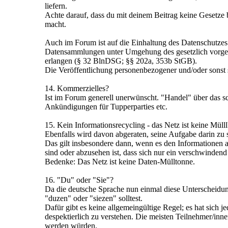
liefern.
Achte darauf, dass du mit deinem Beitrag keine Gesetze b
macht.
Auch im Forum ist auf die Einhaltung des Datenschutzes
Datensammlungen unter Umgehung des gesetzlich vorgesc
erlangen (§ 32 BlnDSG; §§ 202a, 353b StGB).
Die Veröffentlichung personenbezogener und/oder sonst sen
14. Kommerzielles?
Ist im Forum generell unerwünscht. "Handel" über das sc
Ankündigungen für Tupperparties etc.
15. Kein Informationsrecycling - das Netz ist keine Müll
Ebenfalls wird davon abgeraten, seine Aufgabe darin zu 
Das gilt insbesondere dann, wenn es den Informationen 
sind oder abzusehen ist, dass sich nur ein verschwindend 
Bedenke: Das Netz ist keine Daten-Mülltonne.
16. "Du" oder "Sie"?
Da die deutsche Sprache nun einmal diese Unterscheidung
"duzen" oder "siezen" solltest.
Dafür gibt es keine allgemeingültige Regel; es hat sich
despektierlich zu verstehen. Die meisten Teilnehmer/inne
werden würden.