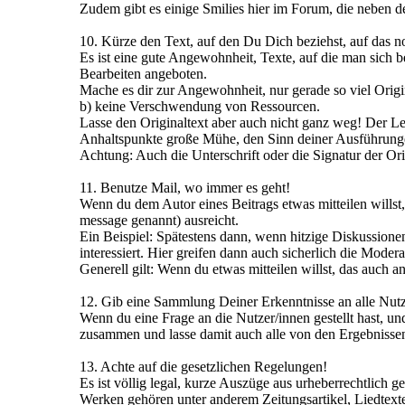
Zudem gibt es einige Smilies hier im Forum, die neben d
10. Kürze den Text, auf den Du Dich beziehst, auf das
Es ist eine gute Angewohnheit, Texte, auf die man sich 
Bearbeiten angeboten.
Mache es dir zur Angewohnheit, nur gerade so viel Origin
b) keine Verschwendung von Ressourcen.
Lasse den Originaltext aber auch nicht ganz weg! Der Les
Anhaltspunkte große Mühe, den Sinn deiner Ausführung
Achtung: Auch die Unterschrift oder die Signatur der Or
11. Benutze Mail, wo immer es geht!
Wenn du dem Autor eines Beitrags etwas mitteilen willst
message genannt) ausreicht.
Ein Beispiel: Spätestens dann, wenn hitzige Diskussion
interessiert. Hier greifen dann auch sicherlich die Moder
Generell gilt: Wenn du etwas mitteilen willst, das auch a
12. Gib eine Sammlung Deiner Erkenntnisse an alle Nutz
Wenn du eine Frage an die Nutzer/innen gestellt hast, un
zusammen und lasse damit auch alle von den Ergebnissen 
13. Achte auf die gesetzlichen Regelungen!
Es ist völlig legal, kurze Auszüge aus urheberrechtlich 
Werken gehören unter anderem Zeitungsartikel, Liedtexte,