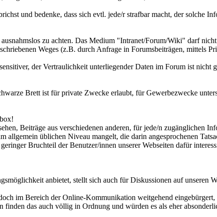
richst und bedenke, dass sich evtl. jede/r strafbar macht, der solche 
 ausnahmslos zu achten. Das Medium "Intranet/Forum/Wiki" darf nicht
hriebenen Weges (z.B. durch Anfrage in Forumsbeiträgen, mittels Pri
sitiver, der Vertraulichkeit unterliegender Daten im Forum ist nicht ge
hwarze Brett ist für private Zwecke erlaubt, für Gewerbezwecke untersa
lbox!
sehen, Beiträge aus verschiedenen anderen, für jede/n zugänglichen Inf
am allgemein üblichen Niveau mangelt, die darin angesprochenen Tatsac
geringer Bruchteil der Benutzer/innen unserer Webseiten dafür interessi
smöglichkeit anbietet, stellt sich auch für Diskussionen auf unseren W
 jedoch im Bereich der Online-Kommunikation weitgehend eingebürgert, a
n finden das auch völlig in Ordnung und würden es als eher absonderlic