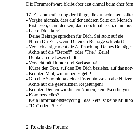
Die Forumsoftware bleibt aber erst einmal beim eher för
17. Zusammenfassung der Dinge, die du bedenken solltes
- Vergiss niemals, dass auf der anderen Seite ein Mensch 
- Erst lesen, dann denken, dann nochmal lesen, dann noc
- Fasse Dich kurz!
- Deine Beiträge sprechen für Dich. Sei stolz auf sie!
- Nimm Dir Zeit, wenn Du einen Beiträge schreibst!
- Vernachlässige nicht die Aufmachung Deines Beiträges
- Achte auf die "Betreff"- oder "Titel"-Zeile!
- Denke an die Leserschaft!
- Vorsicht mit Humor und Sarkasmus!
- Kürze den Text, auf den Du Dich beziehst, auf das n
- Benutze Mail, wo immer es geht!
- Gib eine Sammlung deiner Erkenntnisse an alle Nutzer 
- Achte auf die gesetzlichen Regelungen!
- Benutze Deinen wirklichen Namen, kein Pseudonym
- Kommerzielles?
- Kein Informationsrecycling - das Netz ist keine Mülllb
- "Du" oder "Sie"?
2. Regeln des Forums: