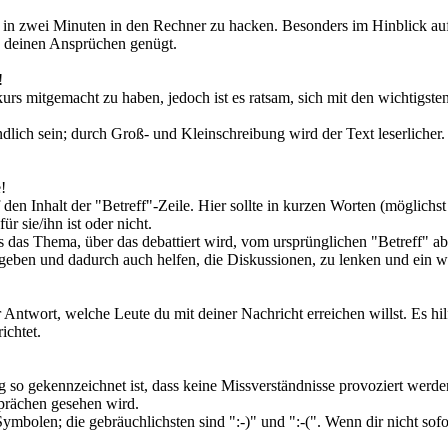
g in zwei Minuten in den Rechner zu hacken. Besonders im Hinblick auf
ch deinen Ansprüchen genügt.
!
kurs mitgemacht zu haben, jedoch ist es ratsam, sich mit den wichtigst
lich sein; durch Groß- und Kleinschreibung wird der Text leserlicher.
!
 den Inhalt der "Betreff"-Zeile. Hier sollte in kurzen Worten (möglichs
ür sie/ihn ist oder nicht.
 das Thema, über das debattiert wird, vom ursprünglichen "Betreff" abw
geben und dadurch auch helfen, die Diskussionen, zu lenken und ein w
 Antwort, welche Leute du mit deiner Nachricht erreichen willst. Es hi
ichtet.
g so gekennzeichnet ist, dass keine Missverständnisse provoziert wer
prächen gesehen wird.
mbolen; die gebräuchlichsten sind ":-)" und ":-(". Wenn dir nicht sof