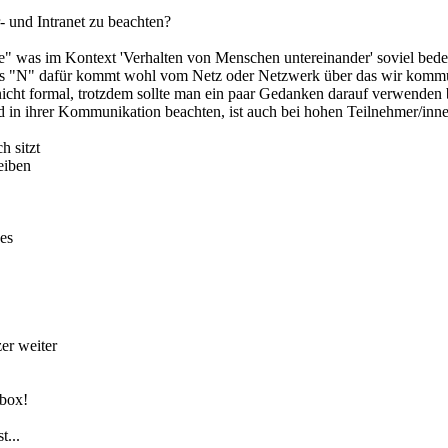
r- und Intranet zu beachten?
te" was im Kontext 'Verhalten von Menschen untereinander' soviel bedeu
as "N" dafür kommt wohl vom Netz oder Netzwerk über das wir kommu
nicht formal, trotzdem sollte man ein paar Gedanken darauf verwenden 
 in ihrer Kommunikation beachten, ist auch bei hohen Teilnehmer/inne
h sitzt
eiben
es
er weiter
lbox!
t...