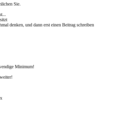
mlichen Sie.
t...
sitzt
hmal denken, und dann erst einen Beitrag schreiben
otwendige Minimum!
weiter!
ox