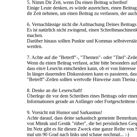
5. Nimm Dir Zeit, wenn Du einen Beitrag schreibst!
Einige Leute denken, es würde ausreichen, einen Beitra
dir Zeit nehmen, um einen Beitrag zu verfassen, der au
6. Vernachlässige nicht die Aufmachung Deines Beitrags
Es ist natürlich nicht zwingend, einen Schreibmaschinen
machen.
Darüber hinaus sollten Punkte und Kommas selbstverständ
werden.
7. Achte auf die "Betreff"-, "Themen"- oder "Titel"-Zeile
Wenn du einen Beitrag verfasst, achte bitte besonders auf
dass ein/e Leser/in entscheiden kann, ob er von Interesse f
In länger dauernden Diskussionen kann es passieren, dass
"Betreff"-Zeilen sollten wertvolle Hinweise zum Thema 
8. Denke an die Leserschaft!
Überlege dir vor dem Schreiben eines Beitrags oder einer
Informationen gerade an Anfänger oder Fortgeschrittene r
9. Vorsicht mit Humor und Sarkasmus!
Achte darauf, dass deine sarkastisch gemeinte Bemerkun
von Mimik und Gestik "rüber", die bei persönlichen Ges
Im Netz gibt es für diesen Zweck eine ganze Reihe von Sy
mal um 90 Grad nach links und schaue nochmal... :-)