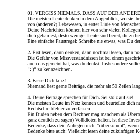
01. VERGISS NIEMALS, DASS AUF DER ANDERE
Die meisten Leute denken in dem Augenblick, wo sie ihre
von (anderen?) Lebewesen, in erster Linie von Mensche
Deine Nachrichten können hier von sehr vielen Kollegen 
dich gebärdest, desto weniger Leute sind bereit, dir zu h
Eine einfache Faustregel: Schreibe nie etwas, was Du de
2. Erst lesen, dann denken, dann nochmal lesen, dann no
Die Gefahr von Missverständnissen ist bei einem geschri
auch das gemeint hat, was du denkst. Insbesondere sollt
":-)" zu kennzeichnen.
3. Fasse Dich kurz!
Niemand liest gerne Beiträge, die mehr als 50 Zeilen lan
4. Deine Beiträge sprechen für Dich. Sei stolz auf sie!
Die meisten Leute im Netz kennen und beurteilen dich nur
Rechtschreibfehler zu verfassen.
Ein Duden neben dem Rechner mag manchem als Übertreibu
ganz deutlich zu sagen) Vollidioten halten, ist diese Invest
Bedenke, dass dein Anliegen nicht "rüberkommt", wenn 
Bedenke bitte auch: Vielleicht lesen deine zukünftigen Ko