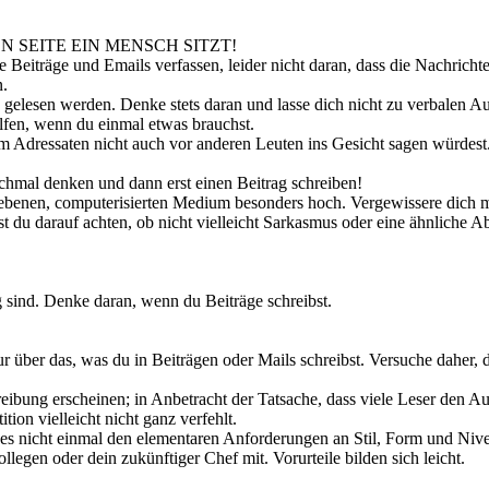
N SEITE EIN MENSCH SITZT!
 Beiträge und Emails verfassen, leider nicht daran, dass die Nachrich
n.
gelesen werden. Denke stets daran und lasse dich nicht zu verbalen A
elfen, wenn du einmal etwas brauchst.
m Adressaten nicht auch vor anderen Leuten ins Gesicht sagen würdest
chmal denken und dann erst einen Beitrag schreiben!
ebenen, computerisierten Medium besonders hoch. Vergewissere dich meh
est du darauf achten, ob nicht vielleicht Sarkasmus oder eine ähnliche
g sind. Denke daran, wenn du Beiträge schreibst.
 über das, was du in Beiträgen oder Mails schreibst. Versuche daher, d
ng erscheinen; in Anbetracht der Tatsache, dass viele Leser den Autor
ition vielleicht nicht ganz verfehlt.
es nicht einmal den elementaren Anforderungen an Stil, Form und Niv
llegen oder dein zukünftiger Chef mit. Vorurteile bilden sich leicht.