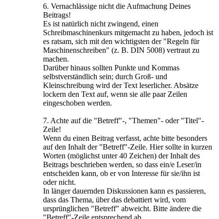
6. Vernachlässige nicht die Aufmachung Deines
Beitrags!
Es ist natürlich nicht zwingend, einen
Schreibmaschinenkurs mitgemacht zu haben, jedoch ist
es ratsam, sich mit den wichtigsten der "Regeln für
Maschinenschreiben" (z. B. DIN 5008) vertraut zu
machen.
Darüber hinaus sollten Punkte und Kommas
selbstverständlich sein; durch Groß- und
Kleinschreibung wird der Text leserlicher. Absätze
lockern den Text auf, wenn sie alle paar Zeilen
eingeschoben werden.
7. Achte auf die "Betreff"-, "Themen"- oder "Titel"-
Zeile!
Wenn du einen Beitrag verfasst, achte bitte besonders
auf den Inhalt der "Betreff"-Zeile. Hier sollte in kurzen
Worten (möglichst unter 40 Zeichen) der Inhalt des
Beitrags beschrieben werden, so dass ein/e Leser/in
entscheiden kann, ob er von Interesse für sie/ihn ist
oder nicht.
In länger dauernden Diskussionen kann es passieren,
dass das Thema, über das debattiert wird, vom
ursprünglichen "Betreff" abweicht. Bitte ändere die
"Betreff"-Zeile entsprechend ab.