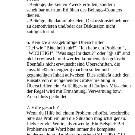
- Beiträge, die keinen Zweck erfüllen, sondern
scheinbar nur zum Erhöhen des Beitrags-Counters
dienen.
- Beiträge, die darauf abzielen, Diskussionsteilnehmer
zu demotivieren und/oder der Diskussion nicht
zuträglich sind.
6. Benutze aussagekräftige Überschriften
Titel wie "Bitte helft mir!", "Ich habe ein Problem!",
"WICHTIG!", "Was sagt Ihr dazu?" oder "@ all" sind
nicht erwünscht und werden kommentarlos gelöscht.
Ebenfalls nicht erwünscht sind Überschriften, die
ausschließlich neugierig machen sollen und
gegenteiligen Inhalt aufweisen. Dies schließt auch den
Einsatz von durchgehender Großschreibung in
Überschriften ein. Auffälliges und häufiges Missachten
der Regel wird mit Ermahnung, Verwarnung bzw.
Ausschluss geahndet.
7. Hilfe gesucht?
Wenn du Hilfe bei einem Problem erhoffst, beschreibe
bitte das Problem und die Situation möglichst genau.
Lieber zuviel Worte, als zuwenig. Ein Beispiel: Bei
Problemen mit Word bitte immer die komplette
Fehlermeldung, das Betriebssystem (NT, 2000, XP)