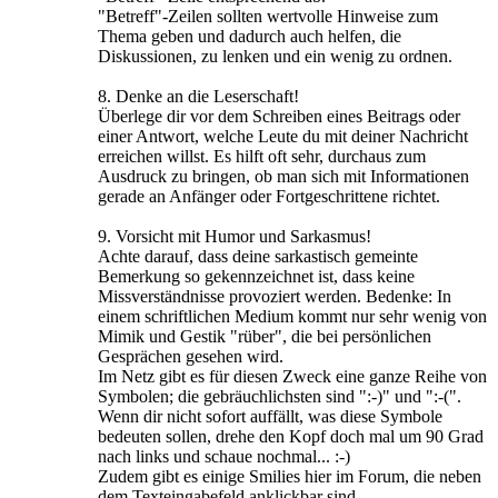
"Betreff"-Zeilen sollten wertvolle Hinweise zum
Thema geben und dadurch auch helfen, die
Diskussionen, zu lenken und ein wenig zu ordnen.
8. Denke an die Leserschaft!
Überlege dir vor dem Schreiben eines Beitrags oder
einer Antwort, welche Leute du mit deiner Nachricht
erreichen willst. Es hilft oft sehr, durchaus zum
Ausdruck zu bringen, ob man sich mit Informationen
gerade an Anfänger oder Fortgeschrittene richtet.
9. Vorsicht mit Humor und Sarkasmus!
Achte darauf, dass deine sarkastisch gemeinte
Bemerkung so gekennzeichnet ist, dass keine
Missverständnisse provoziert werden. Bedenke: In
einem schriftlichen Medium kommt nur sehr wenig von
Mimik und Gestik "rüber", die bei persönlichen
Gesprächen gesehen wird.
Im Netz gibt es für diesen Zweck eine ganze Reihe von
Symbolen; die gebräuchlichsten sind ":-)" und ":-(".
Wenn dir nicht sofort auffällt, was diese Symbole
bedeuten sollen, drehe den Kopf doch mal um 90 Grad
nach links und schaue nochmal... :-)
Zudem gibt es einige Smilies hier im Forum, die neben
dem Texteingabefeld anklickbar sind.