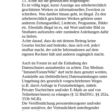
13. Achte auf die gesetzlichen Regelungen!
Es ist völlig legal, kurze Auszüge aus urheberrechtlich
geschützten Werken zu informationellen Zwecken zu
schreiben. Was darüber hinaus geht, ist illegal. Zu den
urheberrechtlich geschützten Werken gehören unter
anderem Zeitungsartikel, Liedtexte, Programme, Bilder
etc. Ebenfalls illegal ist es, mit Wort und/oder Bild zu
Straftaten aufzurufen oder zumindest Anleitungen dafür
zu liefern.
Achte darauf, dass du mit deinem Beitrag keine
Gesetze brichst und bedenke, dass sich evtl. jede/r
strafbar macht, der solche Informationen auf dem
eigenen Rechner hält und anderen zugänglich macht.
Auch im Forum ist auf die Einhaltung des
Datenschutzes ausnahmslos zu achten. Das Medium
"Intranet/Forum/Wiki" darf nicht dazu genutzt werden,
Auskünfte aus (behördlichen) Datensammlungen unter
Umgehung des gesetzlich vorgeschriebenen Weges
(z.B. durch Anfrage in Forumsbeiträgen, mittels
Privater Nachrichten und/oder E-Mails an und von
Teilnehmer/innen) zu erlangen (§ 32 BlnDSG; §§ 202a,
353b StGB).
Die Veröffentlichung personenbezogener und/oder
sonst sensitiver, der Vertraulichkeit unterliegender