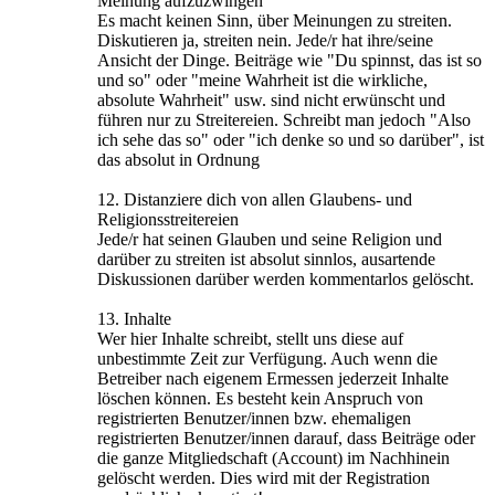
Meinung aufzuzwingen
Es macht keinen Sinn, über Meinungen zu streiten.
Diskutieren ja, streiten nein. Jede/r hat ihre/seine
Ansicht der Dinge. Beiträge wie "Du spinnst, das ist so
und so" oder "meine Wahrheit ist die wirkliche,
absolute Wahrheit" usw. sind nicht erwünscht und
führen nur zu Streitereien. Schreibt man jedoch "Also
ich sehe das so" oder "ich denke so und so darüber", ist
das absolut in Ordnung
12. Distanziere dich von allen Glaubens- und
Religionsstreitereien
Jede/r hat seinen Glauben und seine Religion und
darüber zu streiten ist absolut sinnlos, ausartende
Diskussionen darüber werden kommentarlos gelöscht.
13. Inhalte
Wer hier Inhalte schreibt, stellt uns diese auf
unbestimmte Zeit zur Verfügung. Auch wenn die
Betreiber nach eigenem Ermessen jederzeit Inhalte
löschen können. Es besteht kein Anspruch von
registrierten Benutzer/innen bzw. ehemaligen
registrierten Benutzer/innen darauf, dass Beiträge oder
die ganze Mitgliedschaft (Account) im Nachhinein
gelöscht werden. Dies wird mit der Registration