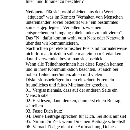
Inter- und Intranet zu beachten?
Netiquette läßt sich wohl ableiten aus dem Wort
"étiquette" was im Kontext 'Verhalten von Menschen
untereinander' soviel bedeutet wie "ein bestimmtes -
zumeist gepflegtes - Verhalten bzw. einen
entsprechenden Umgang miteinander zu kultivieren".
Das "N" dafür kommt wohl vom Netz oder Netzwerk
über das wir kommunizieren.
Nachrichten per elektronischer Post sind normalerweise
nicht formal, trotzdem sollte man ein paar Gedanken
darauf verwenden bevor man sie abschickt.
Wenn alle TeilnehmerInnen hier diese Regeln kennen
und in ihrer Kommunikation beachten, ist auch bei
hohen Teilnehmer/innenzahlen und vielen
Diskussionsbeiträgen in den einzelnen Foren ein
freundliches und faires Miteinander gegeben.
01. Vergiss niemals, dass auf der anderen Seite ein
Mensch sitzt
02. Erst lesen, dann denken, dann erst einen Beitrag
schreiben
03. Fasse Dich kurz!
04. Deine Beiträge sprechen für Dich. Sei stolz auf sie!
05. Nimm Dir Zeit, wenn Du einen Beiträge schreibst!
06. Vernachlässige nicht die Aufmachung Deines