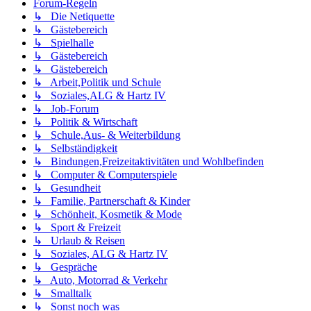
Forum-Regeln
↳ Die Netiquette
↳ Gästebereich
↳ Spielhalle
↳ Gästebereich
↳ Gästebereich
↳ Arbeit,Politik und Schule
↳ Soziales,ALG & Hartz IV
↳ Job-Forum
↳ Politik & Wirtschaft
↳ Schule,Aus- & Weiterbildung
↳ Selbständigkeit
↳ Bindungen,Freizeitaktivitäten und Wohlbefinden
↳ Computer & Computerspiele
↳ Gesundheit
↳ Familie, Partnerschaft & Kinder
↳ Schönheit, Kosmetik & Mode
↳ Sport & Freizeit
↳ Urlaub & Reisen
↳ Soziales, ALG & Hartz IV
↳ Gespräche
↳ Auto, Motorrad & Verkehr
↳ Smalltalk
↳ Sonst noch was