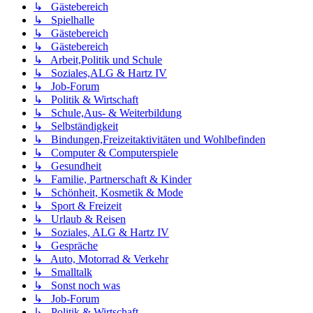
↳ Gästebereich
↳ Spielhalle
↳ Gästebereich
↳ Gästebereich
↳ Arbeit,Politik und Schule
↳ Soziales,ALG & Hartz IV
↳ Job-Forum
↳ Politik & Wirtschaft
↳ Schule,Aus- & Weiterbildung
↳ Selbständigkeit
↳ Bindungen,Freizeitaktivitäten und Wohlbefinden
↳ Computer & Computerspiele
↳ Gesundheit
↳ Familie, Partnerschaft & Kinder
↳ Schönheit, Kosmetik & Mode
↳ Sport & Freizeit
↳ Urlaub & Reisen
↳ Soziales, ALG & Hartz IV
↳ Gespräche
↳ Auto, Motorrad & Verkehr
↳ Smalltalk
↳ Sonst noch was
↳ Job-Forum
↳ Politik & Wirtschaft