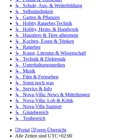
↳ Schule, Aus- & Weiterbildung
↳ Selbständigkeit
↳ Garten & Pflanzen
↳ Hobby,Ratgeber,Technik
↳ Hobby, Heim- & Handwerk
↳ Haustiere & Tiere allgemein
↳ Kochen, Essen & Trinken
↳ Ratgeber
↳ Kunst, Literatur & Wissenschaft
↳ Technik & Elektronik
↳ Unterhaltungsmedien
↳ Musik
↳ Film & Fernsehen
↳ Sonst noch was
↳ Service & Info
↳ Nova-Villa: News & Mitteilungen
↳ Nova-Villa: Lob & Kritik
↳ Nova-Villa Support
↳ Gästebereich
↳ Testbereich
Portal
Foren-Übersicht
Alle Zeiten sind
UTC+02:00