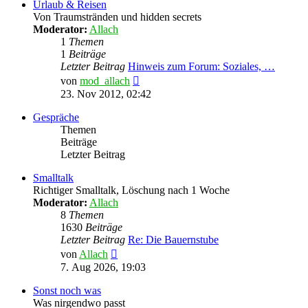
Urlaub & Reisen
Von Traumstränden und hidden secrets
Moderator:
Allach
1
Themen
1
Beiträge
Letzter Beitrag
Hinweis zum Forum: Soziales, …
Neuester
von
mod_allach
Beitrag
23. Nov 2012, 02:42
Gespräche
Themen
Beiträge
Letzter Beitrag
Smalltalk
Richtiger Smalltalk, Löschung nach 1 Woche
Moderator:
Allach
8
Themen
1630
Beiträge
Letzter Beitrag
Re: Die Bauernstube
Neuester
von
Allach
Beitrag
7. Aug 2026, 19:03
Sonst noch was
Was nirgendwo passt