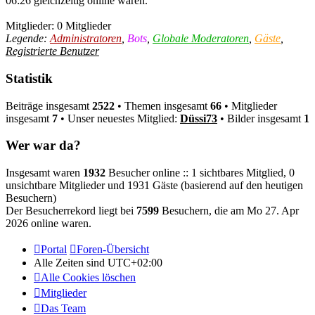
06:26 gleichzeitig online waren.
Mitglieder: 0 Mitglieder
Legende:
Administratoren
,
Bots
,
Globale Moderatoren
,
Gäste
,
Registrierte Benutzer
Statistik
Beiträge insgesamt
2522
• Themen insgesamt
66
• Mitglieder
insgesamt
7
• Unser neuestes Mitglied:
Düssi73
• Bilder insgesamt
1
Wer war da?
Insgesamt waren
1932
Besucher online :: 1 sichtbares Mitglied, 0
unsichtbare Mitglieder und 1931 Gäste (basierend auf den heutigen
Besuchern)
Der Besucherrekord liegt bei
7599
Besuchern, die am Mo 27. Apr
2026 online waren.
Portal
Foren-Übersicht
Alle Zeiten sind
UTC+02:00
Alle Cookies löschen
Mitglieder
Das Team