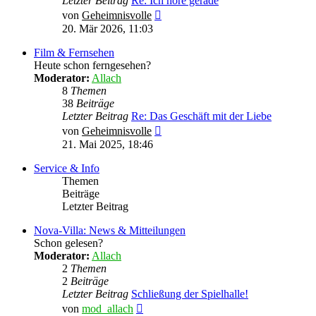
Letzter Beitrag
Re: Ich höre gerade
Neuester
von
Geheimnisvolle
Beitrag
20. Mär 2026, 11:03
Film & Fernsehen
Heute schon ferngesehen?
Moderator:
Allach
8
Themen
38
Beiträge
Letzter Beitrag
Re: Das Geschäft mit der Liebe
Neuester
von
Geheimnisvolle
Beitrag
21. Mai 2025, 18:46
Service & Info
Themen
Beiträge
Letzter Beitrag
Nova-Villa: News & Mitteilungen
Schon gelesen?
Moderator:
Allach
2
Themen
2
Beiträge
Letzter Beitrag
Schließung der Spielhalle!
Neuester
von
mod_allach