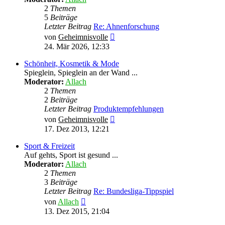
2
Themen
5
Beiträge
Letzter Beitrag
Re: Ahnenforschung
Neuester
von
Geheimnisvolle
Beitrag
24. Mär 2026, 12:33
Schönheit, Kosmetik & Mode
Spieglein, Spieglein an der Wand ...
Moderator:
Allach
2
Themen
2
Beiträge
Letzter Beitrag
Produktempfehlungen
Neuester
von
Geheimnisvolle
Beitrag
17. Dez 2013, 12:21
Sport & Freizeit
Auf gehts, Sport ist gesund ...
Moderator:
Allach
2
Themen
3
Beiträge
Letzter Beitrag
Re: Bundesliga-Tippspiel
Neuester
von
Allach
Beitrag
13. Dez 2015, 21:04