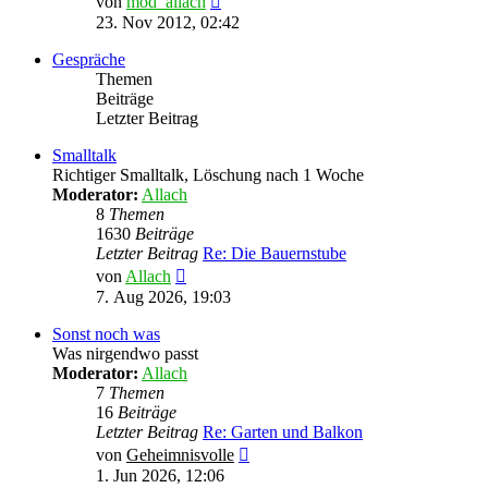
von
mod_allach
Beitrag
23. Nov 2012, 02:42
Gespräche
Themen
Beiträge
Letzter Beitrag
Smalltalk
Richtiger Smalltalk, Löschung nach 1 Woche
Moderator:
Allach
8
Themen
1630
Beiträge
Letzter Beitrag
Re: Die Bauernstube
Neuester
von
Allach
Beitrag
7. Aug 2026, 19:03
Sonst noch was
Was nirgendwo passt
Moderator:
Allach
7
Themen
16
Beiträge
Letzter Beitrag
Re: Garten und Balkon
Neuester
von
Geheimnisvolle
Beitrag
1. Jun 2026, 12:06