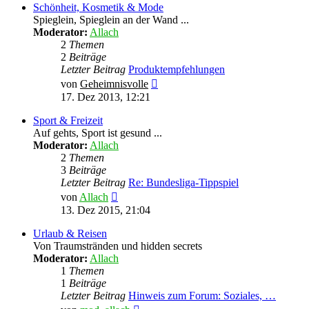
Schönheit, Kosmetik & Mode
Spieglein, Spieglein an der Wand ...
Moderator:
Allach
2
Themen
2
Beiträge
Letzter Beitrag
Produktempfehlungen
Neuester
von
Geheimnisvolle
Beitrag
17. Dez 2013, 12:21
Sport & Freizeit
Auf gehts, Sport ist gesund ...
Moderator:
Allach
2
Themen
3
Beiträge
Letzter Beitrag
Re: Bundesliga-Tippspiel
Neuester
von
Allach
Beitrag
13. Dez 2015, 21:04
Urlaub & Reisen
Von Traumstränden und hidden secrets
Moderator:
Allach
1
Themen
1
Beiträge
Letzter Beitrag
Hinweis zum Forum: Soziales, …
Neuester