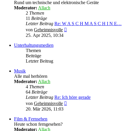
Rund um technische und elektronische Geräte
Moderator:
Allach
2
Themen
11
Beiträge
Letzter Beitrag
Re: W A S C H M A S C H I N E…
Neuester
von
Geheimnisvolle
Beitrag
25. Apr 2025, 10:34
Unterhaltungsmedien
Themen
Beiträge
Letzter Beitrag
Musik
Alle mal herhören
Moderator:
Allach
4
Themen
64
Beiträge
Letzter Beitrag
Re: Ich höre gerade
Neuester
von
Geheimnisvolle
Beitrag
20. Mär 2026, 11:03
Film & Fernsehen
Heute schon ferngesehen?
Moderator:
Allach