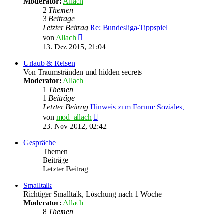
Moderator:
Allach
2
Themen
3
Beiträge
Letzter Beitrag
Re: Bundesliga-Tippspiel
Neuester
von
Allach
Beitrag
13. Dez 2015, 21:04
Urlaub & Reisen
Von Traumstränden und hidden secrets
Moderator:
Allach
1
Themen
1
Beiträge
Letzter Beitrag
Hinweis zum Forum: Soziales, …
Neuester
von
mod_allach
Beitrag
23. Nov 2012, 02:42
Gespräche
Themen
Beiträge
Letzter Beitrag
Smalltalk
Richtiger Smalltalk, Löschung nach 1 Woche
Moderator:
Allach
8
Themen