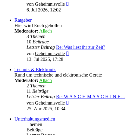
Neuester
von
Geheimnisvolle
Beitrag
6. Jul 2026, 12:02
Ratgeber
Hier wird Euch geholfen
Moderator:
Allach
3
Themen
10
Beiträge
Letzter Beitrag
Re: Was liest ihr zur Zeit?
Neuester
von
Geheimnisvolle
Beitrag
13. Jul 2025, 17:28
Technik & Elektronik
Rund um technische und elektronische Geräte
Moderator:
Allach
2
Themen
11
Beiträge
Letzter Beitrag
Re: W A S C H M A S C H I N E…
Neuester
von
Geheimnisvolle
Beitrag
25. Apr 2025, 10:34
Unterhaltungsmedien
Themen
Beiträge