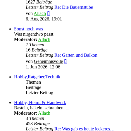
1627
Beiträge
Letzter Beitrag
Re: Die Bauernstube
Neuester
von
Allach
Beitrag
6. Aug 2026, 19:01
Sonst noch was
Was nirgendwo passt
Moderator:
Allach
7
Themen
16
Beiträge
Letzter Beitrag
Re: Garten und Balkon
Neuester
von
Geheimnisvolle
Beitrag
1. Jun 2026, 12:06
Hobby,Ratgeber,Technik
Themen
Beiträge
Letzter Beitrag
Hobby, Heim- & Handwerk
Basteln, häkeln, schrauben, ...
Moderator:
Allach
3
Themen
458
Beiträge
Letzter Beitrag
Re: Was gab es heute leckeres…