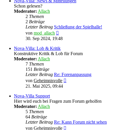
Nova-Villa: News & Mitteilungen
Schon gelesen?
Moderator:
Allach
2
Themen
2
Beiträge
Letzter Beitrag
Schließung der Spielhalle!
Neuester
von
mod_allach
Beitrag
30. Sep 2024, 19:48
Nova-Villa: Lob & Kritik
Konstruktive Kritik & Lob für Forum
Moderator:
Allach
7
Themen
151
Beiträge
Letzter Beitrag
Re: Forenanpassung
Neuester
von
Geheimnisvolle
Beitrag
21. Mai 2025, 09:44
Nova-Villa Support
Hier wird euch bei Fragen zum Forum geholfen
Moderator:
Allach
5
Themen
64
Beiträge
Letzter Beitrag
Re: Kann Forum nicht sehen
Neuester
von
Geheimnisvolle