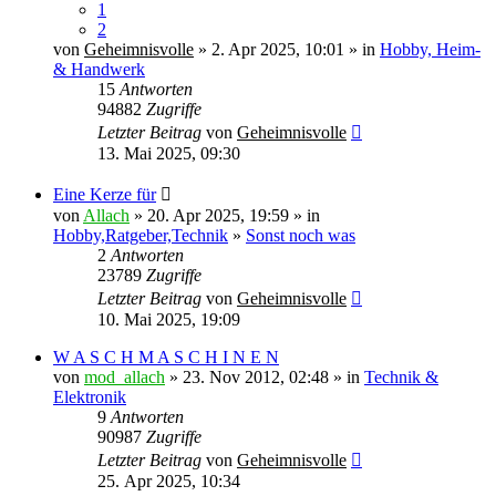
1
2
von
Geheimnisvolle
» 2. Apr 2025, 10:01 » in
Hobby, Heim-
& Handwerk
15
Antworten
94882
Zugriffe
Letzter Beitrag
von
Geheimnisvolle
13. Mai 2025, 09:30
Eine Kerze für
von
Allach
» 20. Apr 2025, 19:59 » in
Hobby,Ratgeber,Technik
»
Sonst noch was
2
Antworten
23789
Zugriffe
Letzter Beitrag
von
Geheimnisvolle
10. Mai 2025, 19:09
W A S C H M A S C H I N E N
von
mod_allach
» 23. Nov 2012, 02:48 » in
Technik &
Elektronik
9
Antworten
90987
Zugriffe
Letzter Beitrag
von
Geheimnisvolle
25. Apr 2025, 10:34