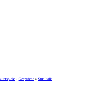
terspiele
»
Gespräche
»
Smalltalk