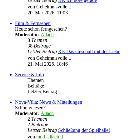
Letzter Beitrag
Re: Ich höre gerade
Neuester
von
Geheimnisvolle
Beitrag
20. Mär 2026, 11:03
Film & Fernsehen
Heute schon ferngesehen?
Moderator:
Allach
8
Themen
38
Beiträge
Letzter Beitrag
Re: Das Geschäft mit der Liebe
Neuester
von
Geheimnisvolle
Beitrag
21. Mai 2025, 18:46
Service & Info
Themen
Beiträge
Letzter Beitrag
Nova-Villa: News & Mitteilungen
Schon gelesen?
Moderator:
Allach
2
Themen
2
Beiträge
Letzter Beitrag
Schließung der Spielhalle!
Neuester
von
mod_allach