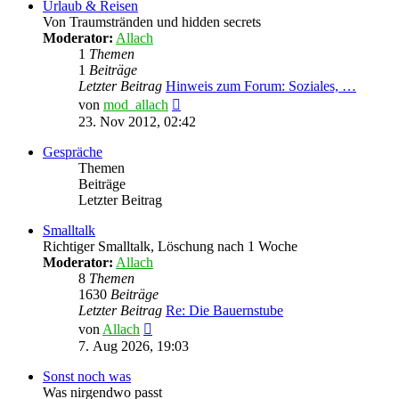
Urlaub & Reisen
Von Traumstränden und hidden secrets
Moderator:
Allach
1
Themen
1
Beiträge
Letzter Beitrag
Hinweis zum Forum: Soziales, …
Neuester
von
mod_allach
Beitrag
23. Nov 2012, 02:42
Gespräche
Themen
Beiträge
Letzter Beitrag
Smalltalk
Richtiger Smalltalk, Löschung nach 1 Woche
Moderator:
Allach
8
Themen
1630
Beiträge
Letzter Beitrag
Re: Die Bauernstube
Neuester
von
Allach
Beitrag
7. Aug 2026, 19:03
Sonst noch was
Was nirgendwo passt