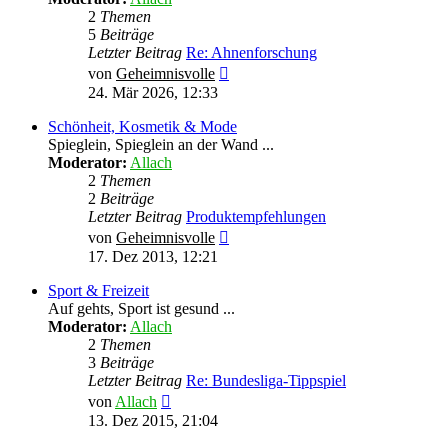
2
Themen
5
Beiträge
Letzter Beitrag
Re: Ahnenforschung
Neuester
von
Geheimnisvolle
Beitrag
24. Mär 2026, 12:33
Schönheit, Kosmetik & Mode
Spieglein, Spieglein an der Wand ...
Moderator:
Allach
2
Themen
2
Beiträge
Letzter Beitrag
Produktempfehlungen
Neuester
von
Geheimnisvolle
Beitrag
17. Dez 2013, 12:21
Sport & Freizeit
Auf gehts, Sport ist gesund ...
Moderator:
Allach
2
Themen
3
Beiträge
Letzter Beitrag
Re: Bundesliga-Tippspiel
Neuester
von
Allach
Beitrag
13. Dez 2015, 21:04