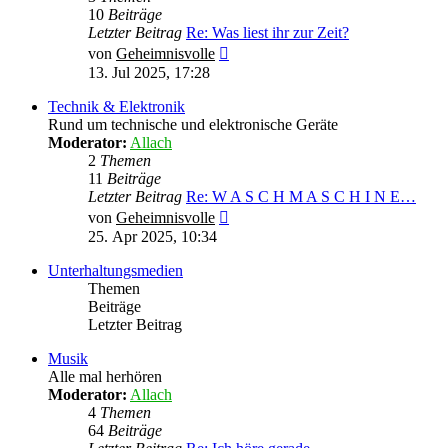
10
Beiträge
Letzter Beitrag
Re: Was liest ihr zur Zeit?
Neuester
von
Geheimnisvolle
Beitrag
13. Jul 2025, 17:28
Technik & Elektronik
Rund um technische und elektronische Geräte
Moderator:
Allach
2
Themen
11
Beiträge
Letzter Beitrag
Re: W A S C H M A S C H I N E…
Neuester
von
Geheimnisvolle
Beitrag
25. Apr 2025, 10:34
Unterhaltungsmedien
Themen
Beiträge
Letzter Beitrag
Musik
Alle mal herhören
Moderator:
Allach
4
Themen
64
Beiträge