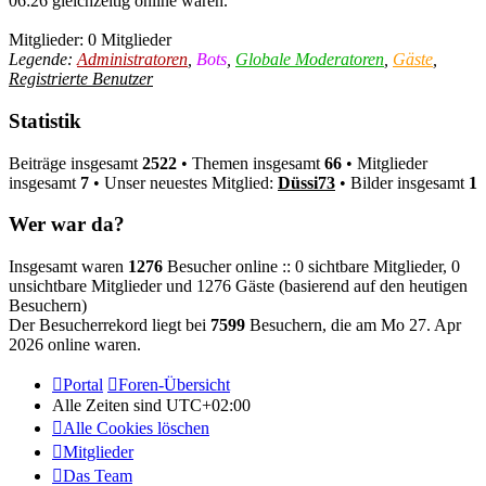
06:26 gleichzeitig online waren.
Mitglieder: 0 Mitglieder
Legende:
Administratoren
,
Bots
,
Globale Moderatoren
,
Gäste
,
Registrierte Benutzer
Statistik
Beiträge insgesamt
2522
• Themen insgesamt
66
• Mitglieder
insgesamt
7
• Unser neuestes Mitglied:
Düssi73
• Bilder insgesamt
1
Wer war da?
Insgesamt waren
1276
Besucher online :: 0 sichtbare Mitglieder, 0
unsichtbare Mitglieder und 1276 Gäste (basierend auf den heutigen
Besuchern)
Der Besucherrekord liegt bei
7599
Besuchern, die am Mo 27. Apr
2026 online waren.
Portal
Foren-Übersicht
Alle Zeiten sind
UTC+02:00
Alle Cookies löschen
Mitglieder
Das Team