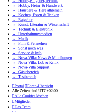
↳ Hobby,Ratgeber,Technik
↳ Hobby, Heim- & Handwerk
↳ Haustiere & Tiere allgemein
↳ Kochen, Essen & Trinken
↳ Ratgeber
↳ Kunst, Literatur & Wissenschaft
↳ Technik & Elektronik
↳ Unterhaltungsmedien
↳ Musik
↳ Film & Fernsehen
↳ Sonst noch was
↳ Service & Info
↳ Nova-Villa: News & Mitteilungen
↳ Nova-Villa: Lob & Kritik
↳ Nova-Villa Support
↳ Gästebereich
↳ Testbereich
Portal
Foren-Übersicht
Alle Zeiten sind
UTC+02:00
Alle Cookies löschen
Mitglieder
Das Team