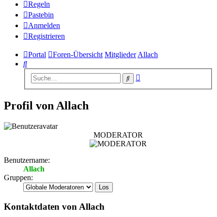
Regeln
Pastebin
Anmelden
Registrieren
Portal
Foren-Übersicht
Mitglieder
Allach
Suche
Erweiterte
Suche
Suche
Profil von Allach
MODERATOR
Benutzername:
Allach
Gruppen:
Kontaktdaten von Allach