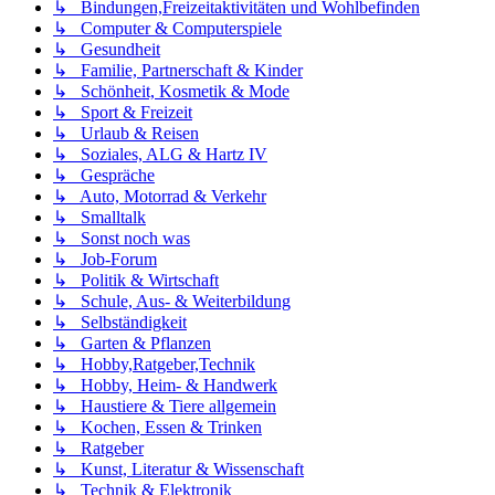
↳ Bindungen,Freizeitaktivitäten und Wohlbefinden
↳ Computer & Computerspiele
↳ Gesundheit
↳ Familie, Partnerschaft & Kinder
↳ Schönheit, Kosmetik & Mode
↳ Sport & Freizeit
↳ Urlaub & Reisen
↳ Soziales, ALG & Hartz IV
↳ Gespräche
↳ Auto, Motorrad & Verkehr
↳ Smalltalk
↳ Sonst noch was
↳ Job-Forum
↳ Politik & Wirtschaft
↳ Schule, Aus- & Weiterbildung
↳ Selbständigkeit
↳ Garten & Pflanzen
↳ Hobby,Ratgeber,Technik
↳ Hobby, Heim- & Handwerk
↳ Haustiere & Tiere allgemein
↳ Kochen, Essen & Trinken
↳ Ratgeber
↳ Kunst, Literatur & Wissenschaft
↳ Technik & Elektronik