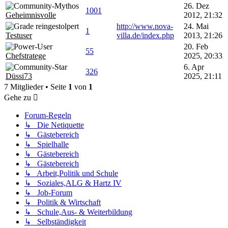
26. Dez
1001
Geheimnisvolle
2012, 21:32
http://www.nova-
24. Mai
1
Testuser
villa.de/index.php
2013, 21:26
20. Feb
55
Chefstratege
2025, 20:33
6. Apr
326
Düssi73
2025, 21:11
7 Mitglieder • Seite
1
von
1
Gehe zu
Forum-Regeln
↳ Die Netiquette
↳ Gästebereich
↳ Spielhalle
↳ Gästebereich
↳ Gästebereich
↳ Arbeit,Politik und Schule
↳ Soziales,ALG & Hartz IV
↳ Job-Forum
↳ Politik & Wirtschaft
↳ Schule,Aus- & Weiterbildung
↳ Selbständigkeit