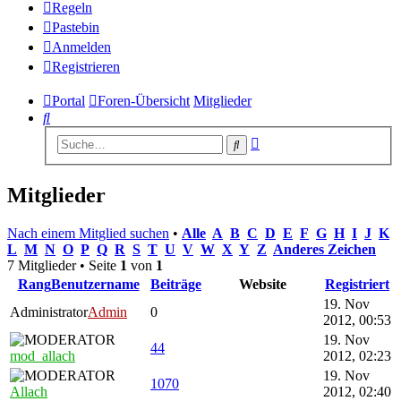
Regeln
Pastebin
Anmelden
Registrieren
Portal
Foren-Übersicht
Mitglieder
Suche
Erweiterte
Suche
Suche
Mitglieder
Nach einem Mitglied suchen
•
Alle
A
B
C
D
E
F
G
H
I
J
K
L
M
N
O
P
Q
R
S
T
U
V
W
X
Y
Z
Anderes Zeichen
7 Mitglieder • Seite
1
von
1
Rang
Benutzername
Beiträge
Website
Registriert
19. Nov
Administrator
Admin
0
2012, 00:53
19. Nov
44
mod_allach
2012, 02:23
19. Nov
1070
Allach
2012, 02:40