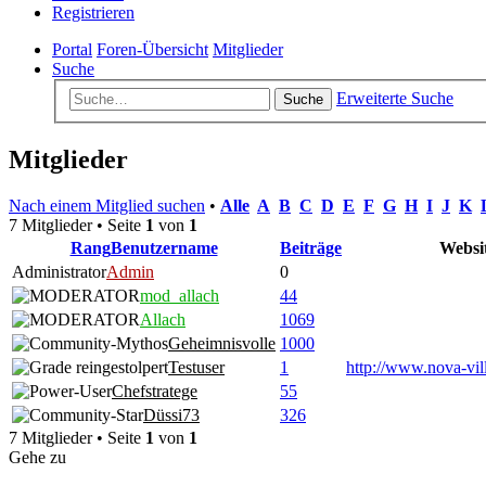
Registrieren
Portal
Foren-Übersicht
Mitglieder
Suche
Erweiterte Suche
Suche
Mitglieder
Nach einem Mitglied suchen
•
Alle
A
B
C
D
E
F
G
H
I
J
K
7 Mitglieder • Seite
1
von
1
Rang
Benutzername
Beiträge
Websi
Administrator
Admin
0
mod_allach
44
Allach
1069
Geheimnisvolle
1000
Testuser
1
http://www.nova-vil
Chefstratege
55
Düssi73
326
7 Mitglieder • Seite
1
von
1
Gehe zu