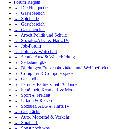
Forum-Regeln
↳ Die Netiquette
↳ Gästebereich
↳ Spielhalle
↳ Gästebereich
↳ Gästebereich
↳ Arbeit,Politik und Schule
↳ Soziales,ALG & Hartz IV
↳ Job-Forum
↳ Politik & Wirtschaft
↳ Schule,Aus- & Weiterbildung
↳ Selbständigkeit
↳ Bindungen,Freizeitaktivitäten und Wohlbefinden
↳ Computer & Computerspiele
↳ Gesundheit
↳ Familie, Partnerschaft & Kinder
↳ Schönheit, Kosmetik & Mode
↳ Sport & Freizeit
↳ Urlaub & Reisen
↳ Soziales, ALG & Hartz IV
↳ Gespräche
↳ Auto, Motorrad & Verkehr
↳ Smalltalk
↳ Sonst noch was