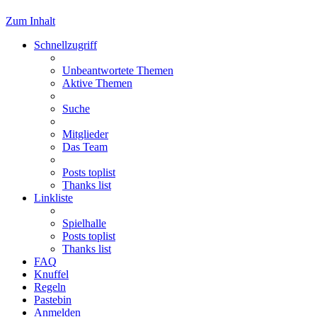
Zum Inhalt
Schnellzugriff
Unbeantwortete Themen
Aktive Themen
Suche
Mitglieder
Das Team
Posts toplist
Thanks list
Linkliste
Spielhalle
Posts toplist
Thanks list
FAQ
Knuffel
Regeln
Pastebin
Anmelden