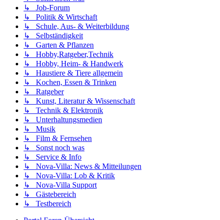
↳ Job-Forum
↳ Politik & Wirtschaft
↳ Schule, Aus- & Weiterbildung
↳ Selbständigkeit
↳ Garten & Pflanzen
↳ Hobby,Ratgeber,Technik
↳ Hobby, Heim- & Handwerk
↳ Haustiere & Tiere allgemein
↳ Kochen, Essen & Trinken
↳ Ratgeber
↳ Kunst, Literatur & Wissenschaft
↳ Technik & Elektronik
↳ Unterhaltungsmedien
↳ Musik
↳ Film & Fernsehen
↳ Sonst noch was
↳ Service & Info
↳ Nova-Villa: News & Mitteilungen
↳ Nova-Villa: Lob & Kritik
↳ Nova-Villa Support
↳ Gästebereich
↳ Testbereich