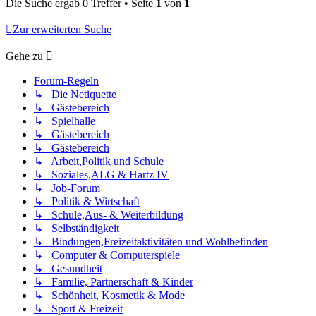
Die Suche ergab 0 Treffer • Seite
1
von
1
Zur erweiterten Suche
Gehe zu
Forum-Regeln
↳ Die Netiquette
↳ Gästebereich
↳ Spielhalle
↳ Gästebereich
↳ Gästebereich
↳ Arbeit,Politik und Schule
↳ Soziales,ALG & Hartz IV
↳ Job-Forum
↳ Politik & Wirtschaft
↳ Schule,Aus- & Weiterbildung
↳ Selbständigkeit
↳ Bindungen,Freizeitaktivitäten und Wohlbefinden
↳ Computer & Computerspiele
↳ Gesundheit
↳ Familie, Partnerschaft & Kinder
↳ Schönheit, Kosmetik & Mode
↳ Sport & Freizeit