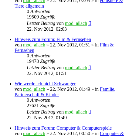
von
mod_allach
»
22. Nov 2012, 02:03
» in
Haustiere &
Tiere allgemein
0
Antworten
19509
Zugriffe
Letzter Beitrag
von
mod_allach
22. Nov 2012, 02:03
Hinweis zum Forum: Film & Fernsehen
von
mod_allach
»
22. Nov 2012, 01:51
» in
Film &
Fernsehen
0
Antworten
19478
Zugriffe
Letzter Beitrag
von
mod_allach
22. Nov 2012, 01:51
Wie werde ich nicht Schwanger
von
mod_allach
»
22. Nov 2012, 01:49
» in
Familie,
Partnerschaft & Kinder
0
Antworten
27621
Zugriffe
Letzter Beitrag
von
mod_allach
22. Nov 2012, 01:49
Hinweis zum Forum: Computer & Computerspiele
von
mod_allach
»
22. Nov 2012, 00:50
» in
Computer &