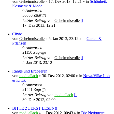
von
Geheimnisvolle
»
17. Dez 2013, 12:21
» in
Schönheit,
Kosmetik & Mode
0
Antworten
36880
Zugriffe
Letzter Beitrag
von
Geheimnisvolle
17. Dez 2013, 12:21
Clivie
von
Geheimnisvolle
»
5. Jan 2013, 23:12
» in
Garten &
Pflanzen
0
Antworten
21150
Zugriffe
Letzter Beitrag
von
Geheimnisvolle
5. Jan 2013, 23:12
Ränge und Erdbeeren!
von
mod_allach
»
30. Dez 2012, 02:00
» in
Nova-Villa: Lob
& Kritik
0
Antworten
21551
Zugriffe
Letzter Beitrag
von
mod_allach
30. Dez 2012, 02:00
BITTE ZUERST LESEN!!!
von
mod_allach
»
1. Dez 2012, 00:43
» in
Die Netiquette