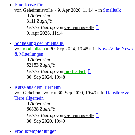
Eine Kerze für
von
Geheimnisvolle
»
9. Apr 2026, 11:14
» in
Smalltalk
0
Antworten
3111
Zugriffe
Letzter Beitrag
von
Geheimnisvolle
9. Apr 2026, 11:14
Schließung der Spielhalle!
von
mod_allach
»
30. Sep 2024, 19:48
» in
Nova-Villa: News
& Mitteilungen
0
Antworten
52153
Zugriffe
Letzter Beitrag
von
mod_allach
30. Sep 2024, 19:48
Katze aus dem Tierheim
von
Geheimnisvolle
»
30. Sep 2020, 19:49
» in
Haustiere &
Tiere allgemein
0
Antworten
60838
Zugriffe
Letzter Beitrag
von
Geheimnisvolle
30. Sep 2020, 19:49
Produktempfehlungen