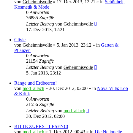
von
Geheimnisvolle
»
17. Dez 2013, 12:21
» in
Schönheit,
Kosmetik & Mode
0
Antworten
36885
Zugriffe
Letzter Beitrag
von
Geheimnisvolle
17. Dez 2013, 12:21
Clivie
von
Geheimnisvolle
»
5. Jan 2013, 23:12
» in
Garten &
Pflanzen
0
Antworten
21154
Zugriffe
Letzter Beitrag
von
Geheimnisvolle
5. Jan 2013, 23:12
Ränge und Erdbeeren!
von
mod_allach
»
30. Dez 2012, 02:00
» in
Nova-Villa: Lob
& Kritik
0
Antworten
21556
Zugriffe
Letzter Beitrag
von
mod_allach
30. Dez 2012, 02:00
BITTE ZUERST LESEN!!!
von
mod_allach
»
1. Dez 2012, 00:43
» in
Die Netiquette