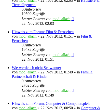
von
mod_allach
»
22. Nov 2012, 02:03
» in
Haustiere &
Tiere allgemein
0
Antworten
19509
Zugriffe
Letzter Beitrag
von
mod_allach
22. Nov 2012, 02:03
Hinweis zum Forum: Film & Fernsehen
von
mod_allach
»
22. Nov 2012, 01:51
» in
Film &
Fernsehen
0
Antworten
19482
Zugriffe
Letzter Beitrag
von
mod_allach
22. Nov 2012, 01:51
Wie werde ich nicht Schwanger
von
mod_allach
»
22. Nov 2012, 01:49
» in
Familie,
Partnerschaft & Kinder
0
Antworten
27625
Zugriffe
Letzter Beitrag
von
mod_allach
22. Nov 2012, 01:49
Hinweis zum Forum: Computer & Computerspiele
von
mod_allach
»
22. Nov 2012, 00:50
» in
Computer &