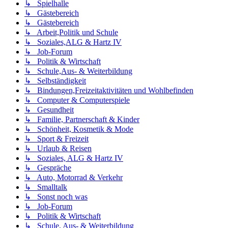
↳ Spielhalle
↳ Gästebereich
↳ Gästebereich
↳ Arbeit,Politik und Schule
↳ Soziales,ALG & Hartz IV
↳ Job-Forum
↳ Politik & Wirtschaft
↳ Schule,Aus- & Weiterbildung
↳ Selbständigkeit
↳ Bindungen,Freizeitaktivitäten und Wohlbefinden
↳ Computer & Computerspiele
↳ Gesundheit
↳ Familie, Partnerschaft & Kinder
↳ Schönheit, Kosmetik & Mode
↳ Sport & Freizeit
↳ Urlaub & Reisen
↳ Soziales, ALG & Hartz IV
↳ Gespräche
↳ Auto, Motorrad & Verkehr
↳ Smalltalk
↳ Sonst noch was
↳ Job-Forum
↳ Politik & Wirtschaft
↳ Schule, Aus- & Weiterbildung