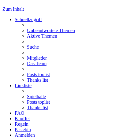
Zum Inhalt
Schnellzugriff
Unbeantwortete Themen
Aktive Themen
Suche
Mitglieder
Das Team
Posts toplist
Thanks list
Linkliste
Spielhalle
Posts toplist
Thanks list
FAQ
Knuffel
Regeln
Pastebin
Anmelden