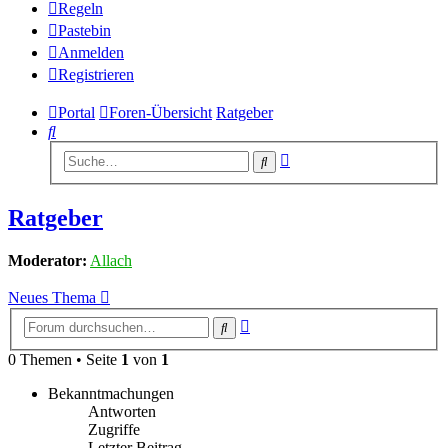
Regeln
Pastebin
Anmelden
Registrieren
Portal
Foren-Übersicht
Ratgeber
Suche
Erweiterte
Suche
Suche
Ratgeber
Moderator:
Allach
Neues Thema
Erweiterte
Suche
Suche
0 Themen • Seite
1
von
1
Bekanntmachungen
Antworten
Zugriffe
Letzter Beitrag