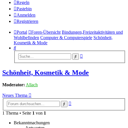
Regeln
Pastebin
Anmelden
Registrieren
Portal
Foren-Übersicht
Bindungen,Freizeitaktivitäten und
Wohlbefinden
Computer & Computerspiele
Schönheit,
Kosmetik & Mode
Suche
Erweiterte
Suche
Suche
Schönheit, Kosmetik & Mode
Moderator:
Allach
Neues Thema
Erweiterte
Suche
Suche
1 Thema • Seite
1
von
1
Bekanntmachungen
Antworten