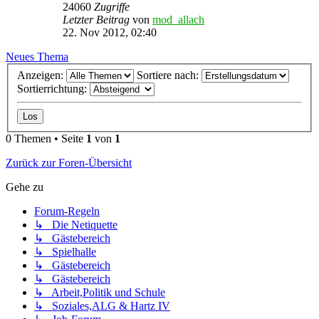
24060
Zugriffe
Letzter Beitrag
von
mod_allach
22. Nov 2012, 02:40
Neues Thema
Anzeigen:
Sortiere nach:
Sortierrichtung:
0 Themen • Seite
1
von
1
Zurück zur Foren-Übersicht
Gehe zu
Forum-Regeln
↳ Die Netiquette
↳ Gästebereich
↳ Spielhalle
↳ Gästebereich
↳ Gästebereich
↳ Arbeit,Politik und Schule
↳ Soziales,ALG & Hartz IV