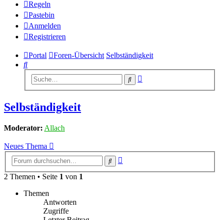
Regeln
Pastebin
Anmelden
Registrieren
Portal
Foren-Übersicht
Selbständigkeit
Suche
Erweiterte
Suche
Suche
Selbständigkeit
Moderator:
Allach
Neues Thema
Erweiterte
Suche
Suche
2 Themen • Seite
1
von
1
Themen
Antworten
Zugriffe
Letzter Beitrag