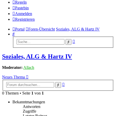
Regeln
Pastebin
Anmelden
Registrieren
Portal
Foren-Übersicht
Soziales, ALG & Hartz IV
Suche
Erweiterte
Suche
Suche
Soziales, ALG & Hartz IV
Moderator:
Allach
Neues Thema
Erweiterte
Suche
Suche
0 Themen • Seite
1
von
1
Bekanntmachungen
Antworten
Zugriffe
Letzter Beitrag