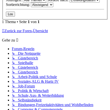
Sortierrichtung:
1 Thema • Seite
1
von
1
Zurück zur Foren-Übersicht
Gehe zu
Forum-Regeln
↳ Die Netiquette
↳ Gästebereich
↳ Spielhalle
↳ Gästebereich
↳ Gästebereich
↳ Arbeit,Politik und Schule
↳ Soziales,ALG & Hartz IV
↳ Job-Forum
↳ Politik & Wirtschaft
↳ Schule,Aus- & Weiterbildung
↳ Selbständigkeit
↳ Bindungen,Freizeitaktivitäten und Wohlbefinden
↳ Computer & Computerspiele