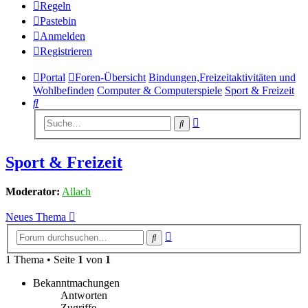
Regeln
Pastebin
Anmelden
Registrieren
Portal
Foren-Übersicht
Bindungen,Freizeitaktivitäten und
Wohlbefinden
Computer & Computerspiele
Sport & Freizeit
Suche
Erweiterte
Suche
Suche
Sport & Freizeit
Moderator:
Allach
Neues Thema
Erweiterte
Suche
Suche
1 Thema • Seite
1
von
1
Bekanntmachungen
Antworten
Zugriffe