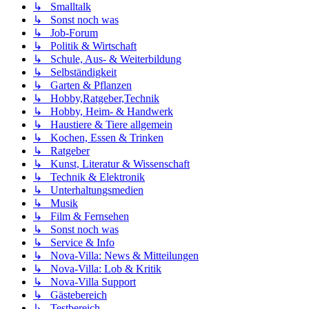
↳ Smalltalk
↳ Sonst noch was
↳ Job-Forum
↳ Politik & Wirtschaft
↳ Schule, Aus- & Weiterbildung
↳ Selbständigkeit
↳ Garten & Pflanzen
↳ Hobby,Ratgeber,Technik
↳ Hobby, Heim- & Handwerk
↳ Haustiere & Tiere allgemein
↳ Kochen, Essen & Trinken
↳ Ratgeber
↳ Kunst, Literatur & Wissenschaft
↳ Technik & Elektronik
↳ Unterhaltungsmedien
↳ Musik
↳ Film & Fernsehen
↳ Sonst noch was
↳ Service & Info
↳ Nova-Villa: News & Mitteilungen
↳ Nova-Villa: Lob & Kritik
↳ Nova-Villa Support
↳ Gästebereich
↳ Testbereich