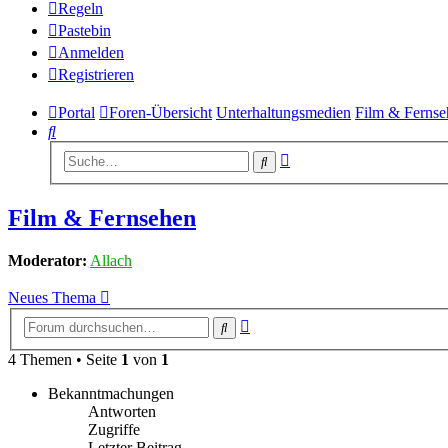
Regeln
Pastebin
Anmelden
Registrieren
Portal
Foren-Übersicht
Unterhaltungsmedien
Film & Fernse
Suche
Erweiterte
Suche
Suche
Film & Fernsehen
Moderator:
Allach
Neues Thema
Erweiterte
Suche
Suche
4 Themen • Seite
1
von
1
Bekanntmachungen
Antworten
Zugriffe
Letzter Beitrag