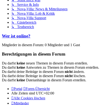
↳ Sonst noch was
↳ Service & Info
↳ Nova-Villa: News & Mitteilungen
↳ Nova-Villa: Lob & Kritik
↳ Nova-Villa Support
↳ Gästebereich
↳ Testbereich
Wer ist online?
Mitglieder in diesem Forum: 0 Mitglieder und 1 Gast
Berechtigungen in diesem Forum
Du darfst
keine
neuen Themen in diesem Forum erstellen.
Du darfst
keine
Antworten zu Themen in diesem Forum erstellen.
Du darfst deine Beiträge in diesem Forum
nicht
ändern.
Du darfst deine Beiträge in diesem Forum
nicht
löschen.
Du darfst
keine
Dateianhänge in diesem Forum erstellen.
Portal
Foren-Übersicht
Alle Zeiten sind
UTC+02:00
Alle Cookies löschen
Mitglieder