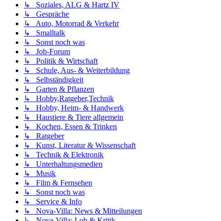
↳ Soziales, ALG & Hartz IV
↳ Gespräche
↳ Auto, Motorrad & Verkehr
↳ Smalltalk
↳ Sonst noch was
↳ Job-Forum
↳ Politik & Wirtschaft
↳ Schule, Aus- & Weiterbildung
↳ Selbständigkeit
↳ Garten & Pflanzen
↳ Hobby,Ratgeber,Technik
↳ Hobby, Heim- & Handwerk
↳ Haustiere & Tiere allgemein
↳ Kochen, Essen & Trinken
↳ Ratgeber
↳ Kunst, Literatur & Wissenschaft
↳ Technik & Elektronik
↳ Unterhaltungsmedien
↳ Musik
↳ Film & Fernsehen
↳ Sonst noch was
↳ Service & Info
↳ Nova-Villa: News & Mitteilungen
↳ Nova-Villa: Lob & Kritik