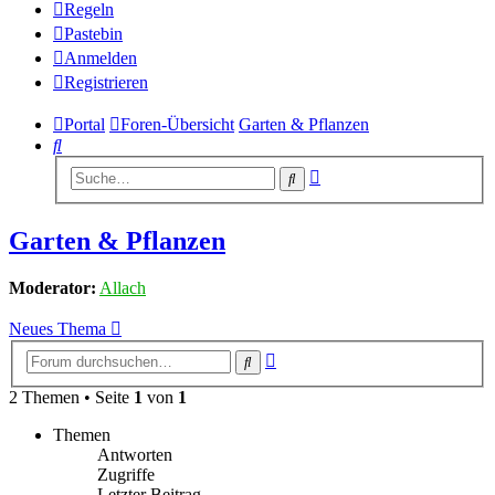
Regeln
Pastebin
Anmelden
Registrieren
Portal
Foren-Übersicht
Garten & Pflanzen
Suche
Erweiterte
Suche
Suche
Garten & Pflanzen
Moderator:
Allach
Neues Thema
Erweiterte
Suche
Suche
2 Themen • Seite
1
von
1
Themen
Antworten
Zugriffe
Letzter Beitrag