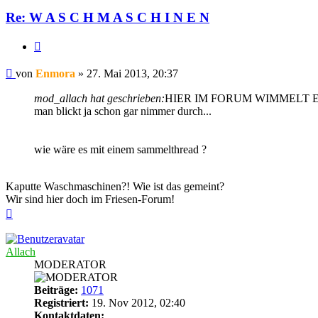
Re: W A S C H M A S C H I N E N
Zitieren
Beitrag
von
Enmora
»
27. Mai 2013, 20:37
mod_allach hat geschrieben:
HIER IM FORUM WIMMELT ES vo
man blickt ja schon gar nimmer durch...
wie wäre es mit einem sammelthread ?
Kaputte Waschmaschinen?! Wie ist das gemeint?
Wir sind hier doch im Friesen-Forum!
Nach
oben
Allach
MODERATOR
Beiträge:
1071
Registriert:
19. Nov 2012, 02:40
Kontaktdaten: