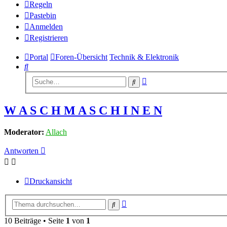
Regeln
Pastebin
Anmelden
Registrieren
Portal
Foren-Übersicht
Technik & Elektronik
Suche
Erweiterte
Suche
Suche
W A S C H M A S C H I N E N
Moderator:
Allach
Antworten
Druckansicht
Erweiterte
Suche
Suche
10 Beiträge • Seite
1
von
1