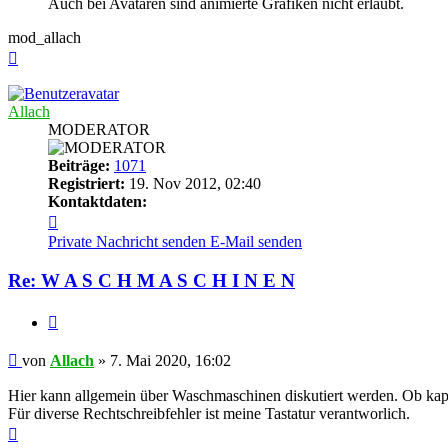
Auch bei Avataren sind animierte Grafiken nicht erlaubt.
mod_allach
Nach
oben
Allach
MODERATOR
Beiträge:
1071
Registriert:
19. Nov 2012, 02:40
Kontaktdaten:
Kontaktdaten
von
Private Nachricht senden
E-Mail senden
Allach
Re: W A S C H M A S C H I N E N
Zitieren
Beitrag
von
Allach
»
7. Mai 2020, 16:02
Hier kann allgemein über Waschmaschinen diskutiert werden. Ob kap
Für diverse Rechtschreibfehler ist meine Tastatur verantworlich.
Nach