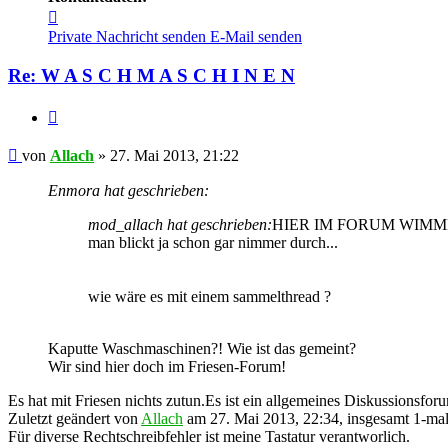
Kontaktdaten
von
Private Nachricht senden
E-Mail senden
Allach
Re: W A S C H M A S C H I N E N
Zitieren
Beitrag
von
Allach
»
27. Mai 2013, 21:22
Enmora hat geschrieben:
mod_allach hat geschrieben:
HIER IM FORUM WIMMELT 
man blickt ja schon gar nimmer durch...
wie wäre es mit einem sammelthread ?
Kaputte Waschmaschinen?! Wie ist das gemeint?
Wir sind hier doch im Friesen-Forum!
Es hat mit Friesen nichts zutun.Es ist ein allgemeines Diskussions
Zuletzt geändert von
Allach
am 27. Mai 2013, 22:34, insgesamt 1-mal
Für diverse Rechtschreibfehler ist meine Tastatur verantworlich.