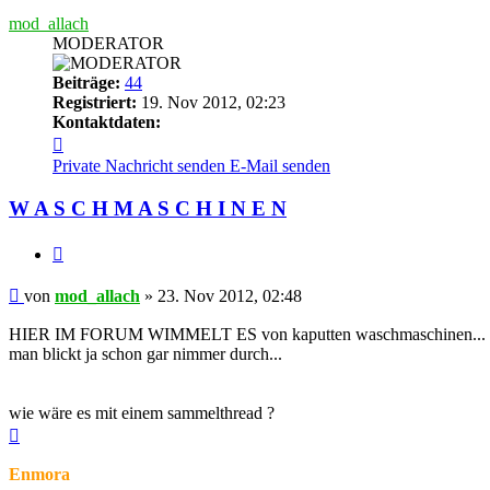
mod_allach
MODERATOR
Beiträge:
44
Registriert:
19. Nov 2012, 02:23
Kontaktdaten:
Kontaktdaten
von
Private Nachricht senden
E-Mail senden
mod_allach
W A S C H M A S C H I N E N
Zitieren
Beitrag
von
mod_allach
»
23. Nov 2012, 02:48
HIER IM FORUM WIMMELT ES von kaputten waschmaschinen...
man blickt ja schon gar nimmer durch...
wie wäre es mit einem sammelthread ?
Nach
oben
Enmora