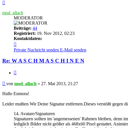
Nach
oben
mod_allach
MODERATOR
Beiträge:
44
Registriert:
19. Nov 2012, 02:23
Kontaktdaten:
Kontaktdaten
von
Private Nachricht senden
E-Mail senden
mod_allach
Re: W A S C H M A S C H I N E N
Zitieren
Beitrag
von
mod_allach
»
27. Mai 2013, 21:27
Hallo Enmora!
Leider mußten Wir Deine Signatur entfernen.Dieses verstößt gegen die
14. Avatare/Signaturen
Signaturen sollten im 'angemessenen' Rahmen bleiben, denn im V
lediglich Bilder nicht größer als 468x60 Pixel gestattet. Animier