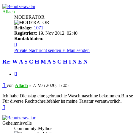
oben
Allach
MODERATOR
Beiträge:
1071
Registriert:
19. Nov 2012, 02:40
Kontaktdaten:
Kontaktdaten
von
Private Nachricht senden
E-Mail senden
Allach
Re: W A S C H M A S C H I N E N
Zitieren
Beitrag
von
Allach
»
7. Mai 2020, 17:05
Ich habe Dienstag eine gebrauchte Waschmaschine bekommen.Bin seh
Für diverse Rechtschreibfehler ist meine Tastatur verantworlich.
Nach
oben
Geheimnisvolle
Community-Mythos