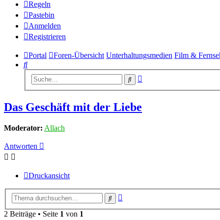
Regeln
Pastebin
Anmelden
Registrieren
Portal
Foren-Übersicht
Unterhaltungsmedien
Film & Fernse
Suche
Erweiterte
Suche
Suche
Das Geschäft mit der Liebe
Moderator:
Allach
Antworten
Druckansicht
Erweiterte
Suche
Suche
2 Beiträge • Seite
1
von
1