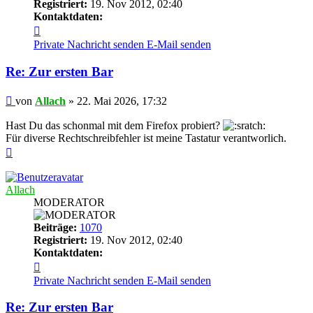
Registriert:
19. Nov 2012, 02:40
Kontaktdaten:
Kontaktdaten
von
Private Nachricht senden
E-Mail senden
Allach
Re: Zur ersten Bar
Beitrag
von
Allach
»
22. Mai 2026, 17:32
Hast Du das schonmal mit dem Firefox probiert?
Für diverse Rechtschreibfehler ist meine Tastatur verantworlich.
Nach
oben
Allach
MODERATOR
Beiträge:
1070
Registriert:
19. Nov 2012, 02:40
Kontaktdaten:
Kontaktdaten
von
Private Nachricht senden
E-Mail senden
Allach
Re: Zur ersten Bar