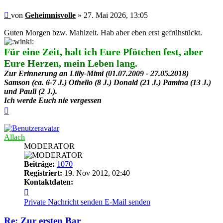
Beitrag
von
Geheimnisvolle
»
27. Mai 2026, 13:05
Guten Morgen bzw. Mahlzeit. Hab aber eben erst gefrühstückt.
Für eine Zeit, halt ich Eure Pfötchen fest, aber
Eure Herzen, mein Leben lang.
Zur Erinnerung an Lilly-Mimi (01.07.2009 - 27.05.2018)
Samson (ca. 6-7 J.) Othello (8 J.) Donald (21 J.) Pamina (13 J.)
und Pauli (2 J.).
Ich werde Euch nie vergessen
Nach
oben
Allach
MODERATOR
Beiträge:
1070
Registriert:
19. Nov 2012, 02:40
Kontaktdaten:
Kontaktdaten
von
Private Nachricht senden
E-Mail senden
Allach
Re: Zur ersten Bar