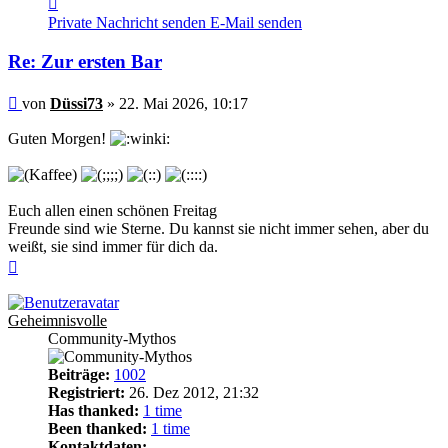
von
Private Nachricht senden
E-Mail senden
Düssi73
Re: Zur ersten Bar
Beitrag
von
Düssi73
»
22. Mai 2026, 10:17
Guten Morgen!
Euch allen einen schönen Freitag
Freunde sind wie Sterne. Du kannst sie nicht immer sehen, aber du
weißt, sie sind immer für dich da.
Nach
oben
Geheimnisvolle
Community-Mythos
Beiträge:
1002
Registriert:
26. Dez 2012, 21:32
Has thanked:
1 time
Been thanked:
1 time
Kontaktdaten: