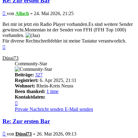
Re: Zur ersten Bar
Beitrag
von
Allach
»
24. Mai 2026, 21:25
Bei mir ist jetzt ein Radio Player vorhanden.Es sind weitere Sender
gewünscht.Momentan ist der Sender von FFH (FFH Top 1000)
vorhanden.
Für diverse Rechtschreibfehler ist meine Tastatur verantworlich.
Nach
oben
Düssi73
Community-Star
Beiträge:
327
Registriert:
6. Apr 2025, 21:11
Wohnort:
Rhein-Kreis Neuss
Been thanked:
1 time
Kontaktdaten:
Kontaktdaten
von
Private Nachricht senden
E-Mail senden
Düssi73
Re: Zur ersten Bar
Beitrag
von
Düssi73
»
26. Mai 2026, 09:13