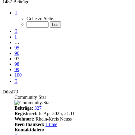
1487 Beiträge
Seite
97
Gehe zu Seite:
von
100
Vorherige
1
…
95
96
97
98
99
100
Nächste
Düssi73
Community-Star
Beiträge:
327
Registriert:
6. Apr 2025, 21:11
Wohnort:
Rhein-Kreis Neuss
Been thanked:
1 time
Kontaktdaten:
Kontaktdaten