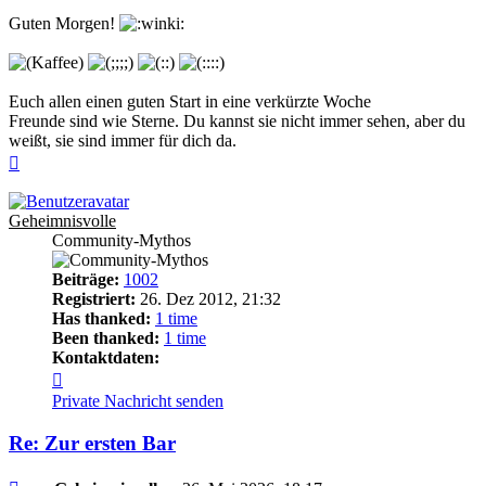
Guten Morgen!
Euch allen einen guten Start in eine verkürzte Woche
Freunde sind wie Sterne. Du kannst sie nicht immer sehen, aber du
weißt, sie sind immer für dich da.
Nach
oben
Geheimnisvolle
Community-Mythos
Beiträge:
1002
Registriert:
26. Dez 2012, 21:32
Has thanked:
1 time
Been thanked:
1 time
Kontaktdaten:
Kontaktdaten
von
Private Nachricht senden
Geheimnisvolle
Re: Zur ersten Bar
Beitrag