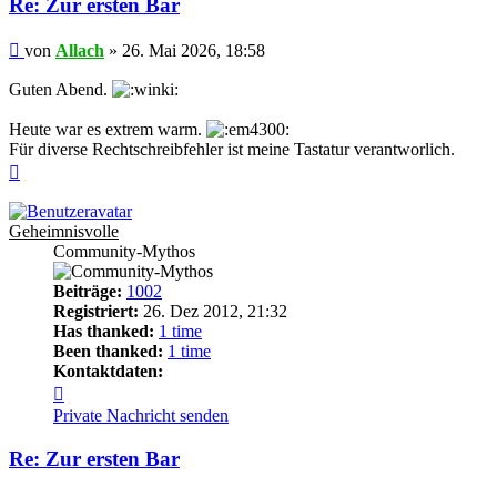
Re: Zur ersten Bar
Beitrag
von
Allach
»
26. Mai 2026, 18:58
Guten Abend.
Heute war es extrem warm.
Für diverse Rechtschreibfehler ist meine Tastatur verantworlich.
Nach
oben
Geheimnisvolle
Community-Mythos
Beiträge:
1002
Registriert:
26. Dez 2012, 21:32
Has thanked:
1 time
Been thanked:
1 time
Kontaktdaten:
Kontaktdaten
von
Private Nachricht senden
Geheimnisvolle
Re: Zur ersten Bar