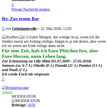
Kontaktdaten
von
Private Nachricht senden
Geheimnisvolle
Re: Zur ersten Bar
Beitrag
von
Geheimnisvolle
»
22. Mai 2026, 12:05
Guten Morgen, das witzige ist ja, wenn ich die
Smilies zuerst am Anfang einfüge, klappt es ja mit denen, aber wenn
ich sie zuerst am Ende enfüge dann nicht.
Für eine Zeit, halt ich Eure Pfötchen fest, aber
Eure Herzen, mein Leben lang.
Zur Erinnerung an Lilly-Mimi (01.07.2009 - 27.05.2018)
Samson (ca. 6-7 J.) Othello (8 J.) Donald (21 J.) Pamina (13 J.)
und Pauli (2 J.).
Ich werde Euch nie vergessen
Nach
oben
Allach
MODERATOR
Beiträge:
1070