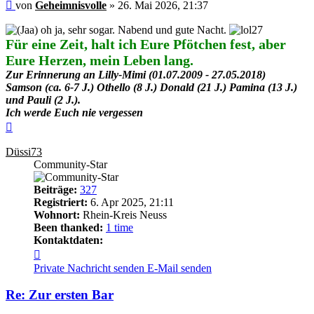
Beitrag
von
Geheimnisvolle
»
26. Mai 2026, 21:37
oh ja, sehr sogar. Nabend und gute Nacht.
Für eine Zeit, halt ich Eure Pfötchen fest, aber
Eure Herzen, mein Leben lang.
Zur Erinnerung an Lilly-Mimi (01.07.2009 - 27.05.2018)
Samson (ca. 6-7 J.) Othello (8 J.) Donald (21 J.) Pamina (13 J.)
und Pauli (2 J.).
Ich werde Euch nie vergessen
Nach
oben
Düssi73
Community-Star
Beiträge:
327
Registriert:
6. Apr 2025, 21:11
Wohnort:
Rhein-Kreis Neuss
Been thanked:
1 time
Kontaktdaten:
Kontaktdaten
von
Private Nachricht senden
E-Mail senden
Düssi73
Re: Zur ersten Bar