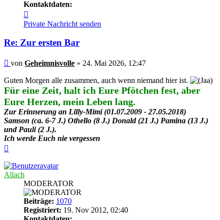
Kontaktdaten:
Kontaktdaten
von
Private Nachricht senden
Geheimnisvolle
Re: Zur ersten Bar
Beitrag
von
Geheimnisvolle
»
24. Mai 2026, 12:47
Guten Morgen alle zusammen, auch wenn niemand hier ist.
Für eine Zeit, halt ich Eure Pfötchen fest, aber
Eure Herzen, mein Leben lang.
Zur Erinnerung an Lilly-Mimi (01.07.2009 - 27.05.2018)
Samson (ca. 6-7 J.) Othello (8 J.) Donald (21 J.) Pamina (13 J.)
und Pauli (2 J.).
Ich werde Euch nie vergessen
Nach
oben
Allach
MODERATOR
Beiträge:
1070
Registriert:
19. Nov 2012, 02:40
Kontaktdaten: