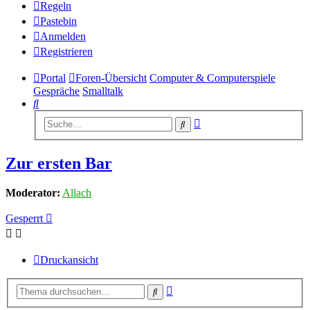
Regeln
Pastebin
Anmelden
Registrieren
Portal
Foren-Übersicht
Computer & Computerspiele
Gespräche
Smalltalk
Suche
Erweiterte
Suche
Suche
Zur ersten Bar
Moderator:
Allach
Gesperrt
Druckansicht
Erweiterte
Suche
Suche