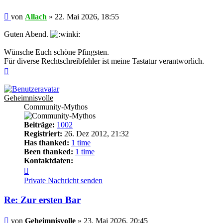
Beitrag
von
Allach
»
22. Mai 2026, 18:55
Guten Abend.
Wünsche Euch schöne Pfingsten.
Für diverse Rechtschreibfehler ist meine Tastatur verantworlich.
Nach
oben
Geheimnisvolle
Community-Mythos
Beiträge:
1002
Registriert:
26. Dez 2012, 21:32
Has thanked:
1 time
Been thanked:
1 time
Kontaktdaten:
Kontaktdaten
von
Private Nachricht senden
Geheimnisvolle
Re: Zur ersten Bar
Beitrag
von
Geheimnisvolle
»
23. Mai 2026, 20:45