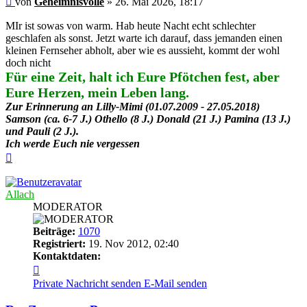
von
Geheimnisvolle
»
26. Mai 2026, 18:17
MIr ist sowas von warm. Hab heute Nacht echt schlechter
geschlafen als sonst. Jetzt warte ich darauf, dass jemanden einen
kleinen Fernseher abholt, aber wie es aussieht, kommt der wohl
doch nicht
Für eine Zeit, halt ich Eure Pfötchen fest, aber
Eure Herzen, mein Leben lang.
Zur Erinnerung an Lilly-Mimi (01.07.2009 - 27.05.2018)
Samson (ca. 6-7 J.) Othello (8 J.) Donald (21 J.) Pamina (13 J.)
und Pauli (2 J.).
Ich werde Euch nie vergessen
Nach
oben
Allach
MODERATOR
Beiträge:
1070
Registriert:
19. Nov 2012, 02:40
Kontaktdaten:
Kontaktdaten
von
Private Nachricht senden
E-Mail senden
Allach