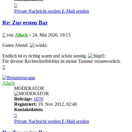
Kontaktdaten
von
Private Nachricht senden
E-Mail senden
Allach
Re: Zur ersten Bar
Beitrag
von
Allach
»
24. Mai 2026, 19:13
Guten Abend.
Endlich ist es richtig warm und schön sonnig.
Für diverse Rechtschreibfehler ist meine Tastatur verantworlich.
Nach
oben
Allach
MODERATOR
Beiträge:
1070
Registriert:
19. Nov 2012, 02:40
Kontaktdaten:
Kontaktdaten
von
Private Nachricht senden
E-Mail senden
Allach