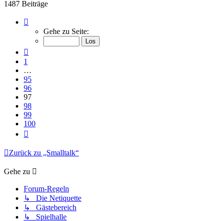
1487 Beiträge
Seite
97
Gehe zu Seite:
von
100
Vorherige
1
…
95
96
97
98
99
100
Nächste
Zurück zu „Smalltalk“
Gehe zu
Forum-Regeln
↳ Die Netiquette
↳ Gästebereich
↳ Spielhalle