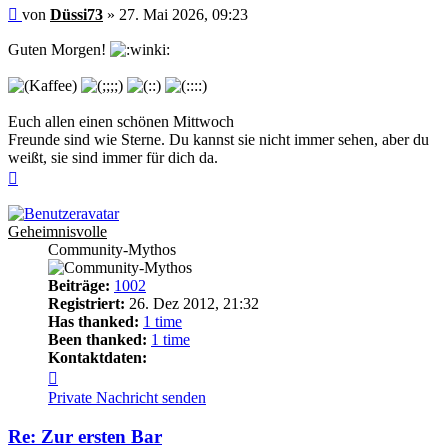
Beitrag
von
Düssi73
»
27. Mai 2026, 09:23
Guten Morgen!
Euch allen einen schönen Mittwoch
Freunde sind wie Sterne. Du kannst sie nicht immer sehen, aber du
weißt, sie sind immer für dich da.
Nach
oben
Geheimnisvolle
Community-Mythos
Beiträge:
1002
Registriert:
26. Dez 2012, 21:32
Has thanked:
1 time
Been thanked:
1 time
Kontaktdaten:
Kontaktdaten
von
Private Nachricht senden
Geheimnisvolle
Re: Zur ersten Bar