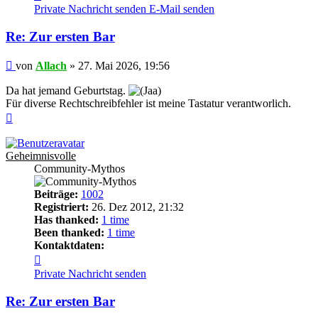
von
Private Nachricht senden
E-Mail senden
Allach
Re: Zur ersten Bar
Beitrag
von
Allach
»
27. Mai 2026, 19:56
Da hat jemand Geburtstag.
Für diverse Rechtschreibfehler ist meine Tastatur verantworlich.
Nach
oben
Geheimnisvolle
Community-Mythos
Beiträge:
1002
Registriert:
26. Dez 2012, 21:32
Has thanked:
1 time
Been thanked:
1 time
Kontaktdaten:
Kontaktdaten
von
Private Nachricht senden
Geheimnisvolle
Re: Zur ersten Bar