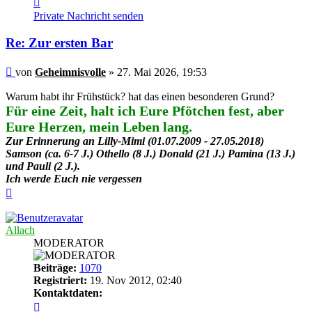
von
Private Nachricht senden
Geheimnisvolle
Re: Zur ersten Bar
Beitrag
von
Geheimnisvolle
»
27. Mai 2026, 19:53
Warum habt ihr Frühstück? hat das einen besonderen Grund?
Für eine Zeit, halt ich Eure Pfötchen fest, aber
Eure Herzen, mein Leben lang.
Zur Erinnerung an Lilly-Mimi (01.07.2009 - 27.05.2018)
Samson (ca. 6-7 J.) Othello (8 J.) Donald (21 J.) Pamina (13 J.)
und Pauli (2 J.).
Ich werde Euch nie vergessen
Nach
oben
Allach
MODERATOR
Beiträge:
1070
Registriert:
19. Nov 2012, 02:40
Kontaktdaten:
Kontaktdaten