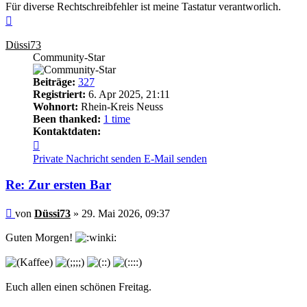
Für diverse Rechtschreibfehler ist meine Tastatur verantworlich.
Nach
oben
Düssi73
Community-Star
Beiträge:
327
Registriert:
6. Apr 2025, 21:11
Wohnort:
Rhein-Kreis Neuss
Been thanked:
1 time
Kontaktdaten:
Kontaktdaten
von
Private Nachricht senden
E-Mail senden
Düssi73
Re: Zur ersten Bar
Beitrag
von
Düssi73
»
29. Mai 2026, 09:37
Guten Morgen!
Euch allen einen schönen Freitag.