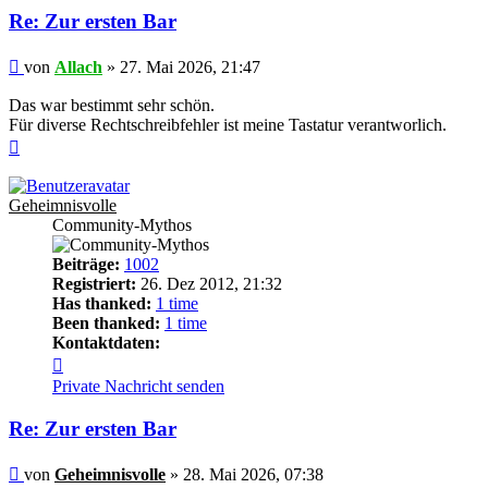
Re: Zur ersten Bar
Beitrag
von
Allach
»
27. Mai 2026, 21:47
Das war bestimmt sehr schön.
Für diverse Rechtschreibfehler ist meine Tastatur verantworlich.
Nach
oben
Geheimnisvolle
Community-Mythos
Beiträge:
1002
Registriert:
26. Dez 2012, 21:32
Has thanked:
1 time
Been thanked:
1 time
Kontaktdaten:
Kontaktdaten
von
Private Nachricht senden
Geheimnisvolle
Re: Zur ersten Bar
Beitrag
von
Geheimnisvolle
»
28. Mai 2026, 07:38