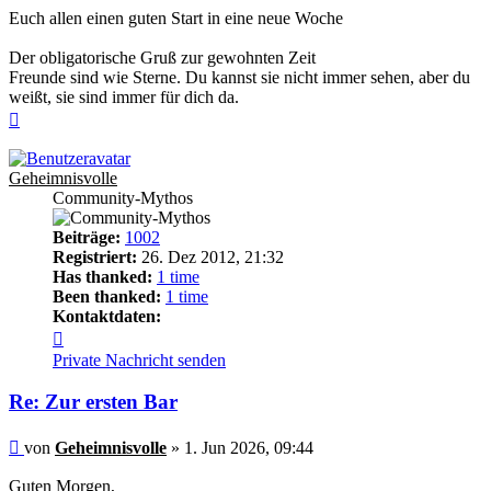
Euch allen einen guten Start in eine neue Woche
Der obligatorische Gruß zur gewohnten Zeit
Freunde sind wie Sterne. Du kannst sie nicht immer sehen, aber du
weißt, sie sind immer für dich da.
Nach
oben
Geheimnisvolle
Community-Mythos
Beiträge:
1002
Registriert:
26. Dez 2012, 21:32
Has thanked:
1 time
Been thanked:
1 time
Kontaktdaten:
Kontaktdaten
von
Private Nachricht senden
Geheimnisvolle
Re: Zur ersten Bar
Beitrag
von
Geheimnisvolle
»
1. Jun 2026, 09:44
Guten Morgen,