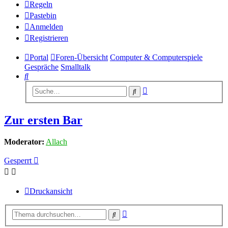
Regeln
Pastebin
Anmelden
Registrieren
Portal
Foren-Übersicht
Computer & Computerspiele
Gespräche
Smalltalk
Suche
Erweiterte
Suche
Suche
Zur ersten Bar
Moderator:
Allach
Gesperrt
Druckansicht
Erweiterte
Suche
Suche