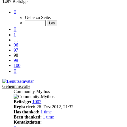
1487 Beiträge
Seite
98
Gehe zu Seite:
von
100
Vorherige
1
…
96
97
98
99
100
Nächste
Geheimnisvolle
Community-Mythos
Beiträge:
1002
Registriert:
26. Dez 2012, 21:32
Has thanked:
1 time
Been thanked:
1 time
Kontaktdaten:
Kontaktdaten