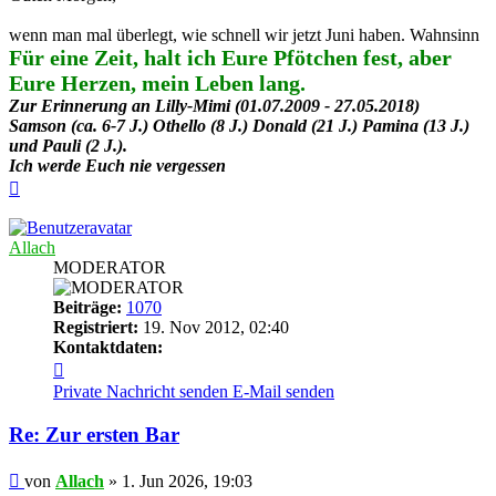
wenn man mal überlegt, wie schnell wir jetzt Juni haben. Wahnsinn
Für eine Zeit, halt ich Eure Pfötchen fest, aber
Eure Herzen, mein Leben lang.
Zur Erinnerung an Lilly-Mimi (01.07.2009 - 27.05.2018)
Samson (ca. 6-7 J.) Othello (8 J.) Donald (21 J.) Pamina (13 J.)
und Pauli (2 J.).
Ich werde Euch nie vergessen
Nach
oben
Allach
MODERATOR
Beiträge:
1070
Registriert:
19. Nov 2012, 02:40
Kontaktdaten:
Kontaktdaten
von
Private Nachricht senden
E-Mail senden
Allach
Re: Zur ersten Bar
Beitrag
von
Allach
»
1. Jun 2026, 19:03