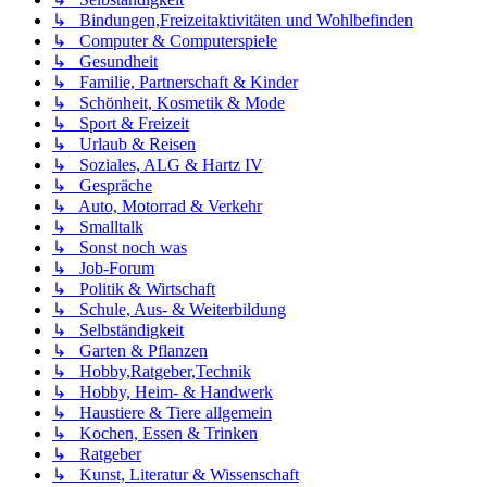
↳ Bindungen,Freizeitaktivitäten und Wohlbefinden
↳ Computer & Computerspiele
↳ Gesundheit
↳ Familie, Partnerschaft & Kinder
↳ Schönheit, Kosmetik & Mode
↳ Sport & Freizeit
↳ Urlaub & Reisen
↳ Soziales, ALG & Hartz IV
↳ Gespräche
↳ Auto, Motorrad & Verkehr
↳ Smalltalk
↳ Sonst noch was
↳ Job-Forum
↳ Politik & Wirtschaft
↳ Schule, Aus- & Weiterbildung
↳ Selbständigkeit
↳ Garten & Pflanzen
↳ Hobby,Ratgeber,Technik
↳ Hobby, Heim- & Handwerk
↳ Haustiere & Tiere allgemein
↳ Kochen, Essen & Trinken
↳ Ratgeber
↳ Kunst, Literatur & Wissenschaft