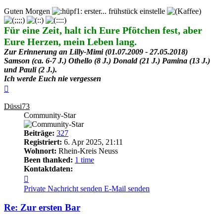
Guten Morgen
erster... frühstück einstelle
Für eine Zeit, halt ich Eure Pfötchen fest, aber
Eure Herzen, mein Leben lang.
Zur Erinnerung an Lilly-Mimi (01.07.2009 - 27.05.2018)
Samson (ca. 6-7 J.) Othello (8 J.) Donald (21 J.) Pamina (13 J.)
und Pauli (2 J.).
Ich werde Euch nie vergessen
Nach
oben
Düssi73
Community-Star
Beiträge:
327
Registriert:
6. Apr 2025, 21:11
Wohnort:
Rhein-Kreis Neuss
Been thanked:
1 time
Kontaktdaten:
Kontaktdaten
von
Private Nachricht senden
E-Mail senden
Düssi73
Re: Zur ersten Bar