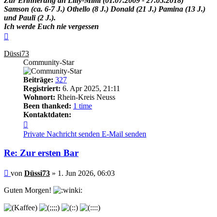
Zur Erinnerung an Lilly-Mimi (01.07.2009 - 27.05.2018)
Samson (ca. 6-7 J.) Othello (8 J.) Donald (21 J.) Pamina (13 J.)
und Pauli (2 J.).
Ich werde Euch nie vergessen
Nach
oben
Düssi73
Community-Star
Beiträge:
327
Registriert:
6. Apr 2025, 21:11
Wohnort:
Rhein-Kreis Neuss
Been thanked:
1 time
Kontaktdaten:
Kontaktdaten
von
Private Nachricht senden
E-Mail senden
Düssi73
Re: Zur ersten Bar
Beitrag
von
Düssi73
»
1. Jun 2026, 06:03
Guten Morgen!