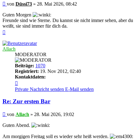
Beitrag
von
Düssi73
»
28. Mai 2026, 08:42
Guten Morgen
Freunde sind wie Sterne. Du kannst sie nicht immer sehen, aber du
weißt, sie sind immer für dich da.
Nach
oben
Allach
MODERATOR
Beiträge:
1070
Registriert:
19. Nov 2012, 02:40
Kontaktdaten:
Kontaktdaten
von
Private Nachricht senden
E-Mail senden
Allach
Re: Zur ersten Bar
Beitrag
von
Allach
»
28. Mai 2026, 19:02
Guten Abend.
Am morgigen Freitag soll es wieder sehr heiß werden.