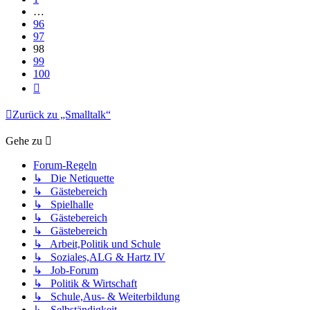
…
96
97
98
99
100
Nächste
Zurück zu „Smalltalk“
Gehe zu
Forum-Regeln
↳ Die Netiquette
↳ Gästebereich
↳ Spielhalle
↳ Gästebereich
↳ Gästebereich
↳ Arbeit,Politik und Schule
↳ Soziales,ALG & Hartz IV
↳ Job-Forum
↳ Politik & Wirtschaft
↳ Schule,Aus- & Weiterbildung
↳ Selbständigkeit