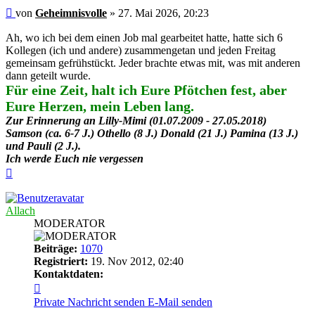
Beitrag
von
Geheimnisvolle
»
27. Mai 2026, 20:23
Ah, wo ich bei dem einen Job mal gearbeitet hatte, hatte sich 6
Kollegen (ich und andere) zusammengetan und jeden Freitag
gemeinsam gefrühstückt. Jeder brachte etwas mit, was mit anderen
dann geteilt wurde.
Für eine Zeit, halt ich Eure Pfötchen fest, aber
Eure Herzen, mein Leben lang.
Zur Erinnerung an Lilly-Mimi (01.07.2009 - 27.05.2018)
Samson (ca. 6-7 J.) Othello (8 J.) Donald (21 J.) Pamina (13 J.)
und Pauli (2 J.).
Ich werde Euch nie vergessen
Nach
oben
Allach
MODERATOR
Beiträge:
1070
Registriert:
19. Nov 2012, 02:40
Kontaktdaten:
Kontaktdaten
von
Private Nachricht senden
E-Mail senden
Allach