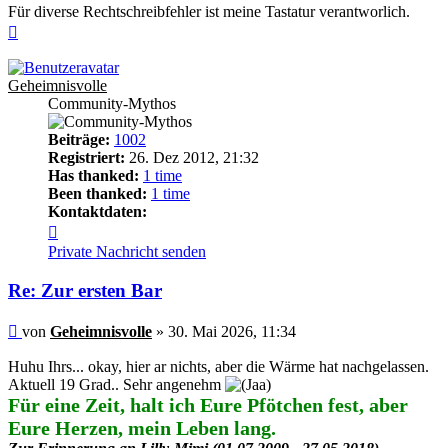
Für diverse Rechtschreibfehler ist meine Tastatur verantworlich.
Nach
oben
Geheimnisvolle
Community-Mythos
Beiträge:
1002
Registriert:
26. Dez 2012, 21:32
Has thanked:
1 time
Been thanked:
1 time
Kontaktdaten:
Kontaktdaten
von
Private Nachricht senden
Geheimnisvolle
Re: Zur ersten Bar
Beitrag
von
Geheimnisvolle
»
30. Mai 2026, 11:34
Huhu Ihrs... okay, hier ar nichts, aber die Wärme hat nachgelassen.
Aktuell 19 Grad.. Sehr angenehm
Für eine Zeit, halt ich Eure Pfötchen fest, aber
Eure Herzen, mein Leben lang.