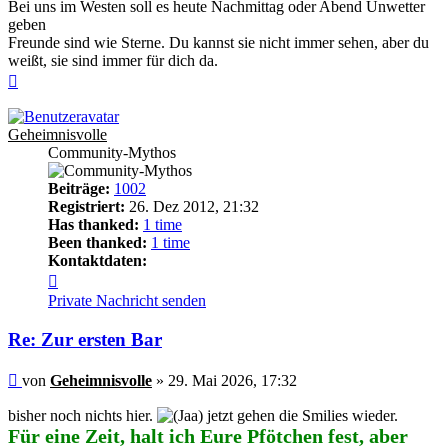
Bei uns im Westen soll es heute Nachmittag oder Abend Unwetter
geben
Freunde sind wie Sterne. Du kannst sie nicht immer sehen, aber du
weißt, sie sind immer für dich da.
Nach
oben
Geheimnisvolle
Community-Mythos
Beiträge:
1002
Registriert:
26. Dez 2012, 21:32
Has thanked:
1 time
Been thanked:
1 time
Kontaktdaten:
Kontaktdaten
von
Private Nachricht senden
Geheimnisvolle
Re: Zur ersten Bar
Beitrag
von
Geheimnisvolle
»
29. Mai 2026, 17:32
bisher noch nichts hier.
jetzt gehen die Smilies wieder.
Für eine Zeit, halt ich Eure Pfötchen fest, aber