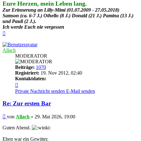
Eure Herzen, mein Leben lang.
Zur Erinnerung an Lilly-Mimi (01.07.2009 - 27.05.2018)
Samson (ca. 6-7 J.) Othello (8 J.) Donald (21 J.) Pamina (13 J.)
und Pauli (2 J.).
Ich werde Euch nie vergessen
Nach
oben
Allach
MODERATOR
Beiträge:
1070
Registriert:
19. Nov 2012, 02:40
Kontaktdaten:
Kontaktdaten
von
Private Nachricht senden
E-Mail senden
Allach
Re: Zur ersten Bar
Beitrag
von
Allach
»
29. Mai 2026, 19:00
Guten Abend.
Eben war ein Gewitter.