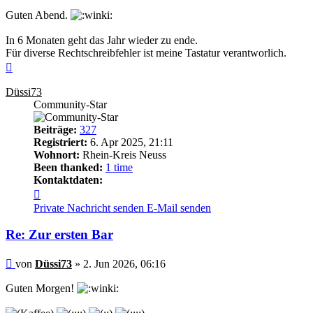
Guten Abend.
In 6 Monaten geht das Jahr wieder zu ende.
Für diverse Rechtschreibfehler ist meine Tastatur verantworlich.
Nach
oben
Düssi73
Community-Star
Beiträge:
327
Registriert:
6. Apr 2025, 21:11
Wohnort:
Rhein-Kreis Neuss
Been thanked:
1 time
Kontaktdaten:
Kontaktdaten
von
Private Nachricht senden
E-Mail senden
Düssi73
Re: Zur ersten Bar
Beitrag
von
Düssi73
»
2. Jun 2026, 06:16
Guten Morgen!